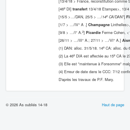
[13/4/18 > France, reconstitution comme 
e
[46
DI]
transfert
13/4/18 Etampes>, 13/4
e
1
[15/5 >…/DAN, 25/5 > …/
14
CA
/DAN
]
F
[1/7 > …/IV° A .]
Champagne
Linthelles>,
2
[9/8 > …/I° A.
]
Picardie
Ferme Cohen, <1/
[26/11 > …/III° A.; 27/11 > …/VI° A.]
Ais
e
(1) DAN: alloc. 31/5/18. 14
CA: alloc. du 6
e
e
(2) La 46
DIA est affectée au 15
CA le 27/
(3) Elle est "maintenue à Fonsomme" malgr
(4) Erreur de date dans le CCC: 7/12 conf
D'après les travaux de P.F. Mary.
© 2026 As oubliés 14-18
Haut de page