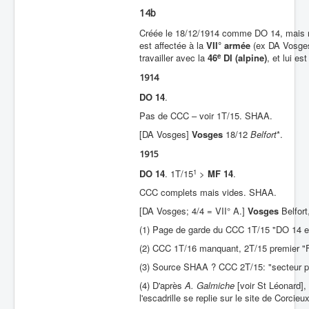
14b
Créée le 18/12/1914 comme DO 14, mais re
est affectée à la
VII° armée
(ex DA Vosges
e
travailler avec la
46
DI (alpine)
, et lui e
1914
DO 14
.
Pas de CCC – voir 1T/15. SHAA.
[DA Vosges]
Vosges
18/12
Belfort
*.
1915
1
DO 14
. 1T/15
>
MF 14
.
CCC complets mais vides. SHAA.
[DA Vosges; 4/4 = VII° A.]
Vosges
Belfort
(1) Page de garde du CCC 1T/15 "DO 14 e
(2) CCC 1T/16 manquant, 2T/15 premier "F
(3) Source SHAA ? CCC 2T/15: "secteur po
(4) D'après
A. Galmiche
[voir St Léonard], 
l'escadrille se replie sur le site de Corci