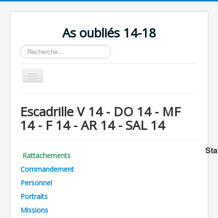
As oubliés 14-18
Rechercher
Basculer
la
navigation
Accueil
Escadrille V 14 - DO 14 - MF
Chronologie
14 - F 14 - AR 14 - SAL 14
Escadrilles
Organisation
Sta
Rattachements
Avions
Commandement
Personnels
Personnel
Portraits
Formation
Missions
Doctrines