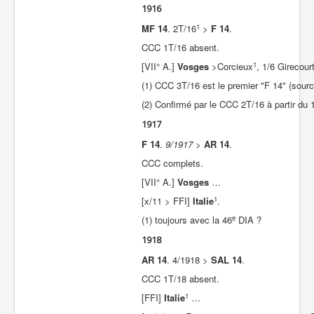
1916
1
MF 14
. 2T/16
>
F 14
.
CCC 1T/16 absent.
1
[VII° A.]
Vosges
>Corcieux
, 1/6 Girecour
(1) CCC 3T/16 est le premier "F 14" (sour
(2) Confirmé par le CCC 2T/16 à partir du 1
1917
F 14
.
9/1917
>
AR 14
.
CCC complets.
[VII° A.]
Vosges
…
1
[x/11 > FFI]
Italie
.
e
(1) toujours avec la 46
DIA ?
1918
AR 14
. 4/1918 >
SAL 14
.
CCC 1T/18 absent.
1
[FFI]
Italie
…