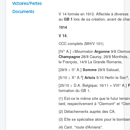
Victoires/Pertes
Batailles
Documents
V 14 formée en 1913. Affectée à diverses 
Les As
au
GB 1
lors de sa création, avant de cha
1914
Cahiers des As
V 14
.
CCC complets (MH/V 101).
[IV° A.] >Mourmelon
Argonne
9/8 Clermo
Champagne
28/8 Cauroy, 29/8 Monthois, 
le François, 14/9 La Grande Romanie,
[29/9 > II° A.]
Somme
29/9 Salouel,
3
4
[5/10 > X° A.
]
Artois
5/10 Herlin le Sec
,
[25/10 > D.A. Belgique; 16/11 = VIII° A.]
F
formation du GB 1.
(1) Est-ce le même site que le futur terr
tard, respectivement à "Clermont" et "Cler
(2) Détachements auprès des CA.
(3) Elle se spécialise alors pour le bomba
(4) Cant. "route d'Amiens".