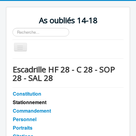
As oubliés 14-18
Rechercher
Basculer
la
navigation
Accueil
Escadrille HF 28 - C 28 - SOP
Chronologie
28 - SAL 28
Escadrilles
Constitution
Organisation
Stationnement
Avions
Commandement
Personnels
Personnel
Formation
Portraits
Doctrines