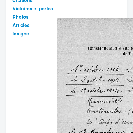
Citations
Victoires et pertes
Batailles
Photos
Les As
Articles
Cahiers des As
Insigne