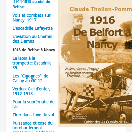
1914-1918 au ciel de
Belfort
Batailles
Vols et combats sur
Les As
Nancy, 1917
L'escadrille Lafayette
Cahiers des As
L'aviation au Chemin
des Dames
1916 de Belfort à Nancy
Le lapin à la
trompette: Escadrille
39
Les "Cigognes": de
Cachy au GC 12
Verdun: Ciel d'enfer,
1912-1918
Pour la suprématie de
l'air
Tirer dans l'axe du vol
Puissance et crise du
bombardement