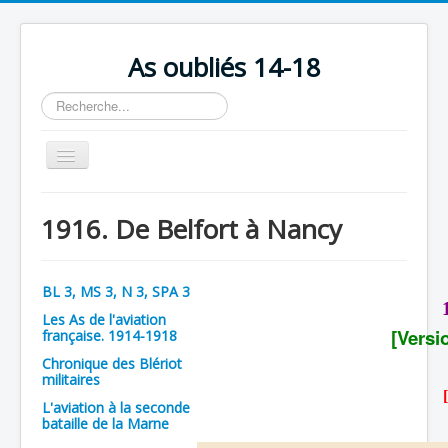
As oubliés 14-18
Rechercher
Basculer
la
navigation
Accueil
1916. De Belfort à Nancy
Chronologie
Escadrilles
BL 3, MS 3, N 3, SPA 3
Organisation
Les As de l'aviation
[Versi
française. 1914-1918
Avions
Chronique des Blériot
Personnels
militaires
L'aviation à la seconde
Formation
bataille de la Marne
Doctrines