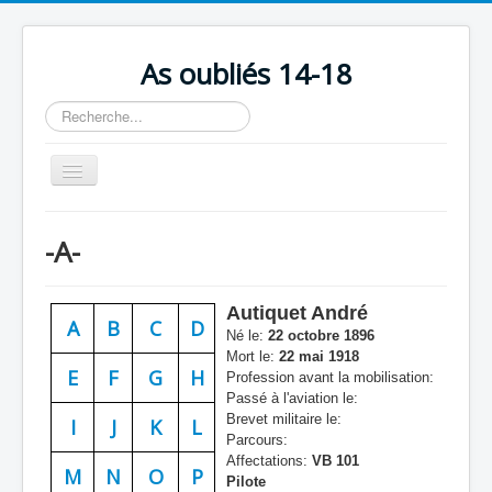
As oubliés 14-18
Rechercher
Basculer
la
navigation
Accueil
-A-
Chronologie
Escadrilles
Autiquet André
A
B
C
D
Organisation
Né le:
22 octobre 1896
Mort le:
22 mai 1918
Avions
E
F
G
H
Profession avant la mobilisation:
Passé à l'aviation le:
Personnels
Brevet militaire le:
I
J
K
L
Parcours:
Formation
Affectations:
VB 101
M
N
O
P
Pilote
Doctrines