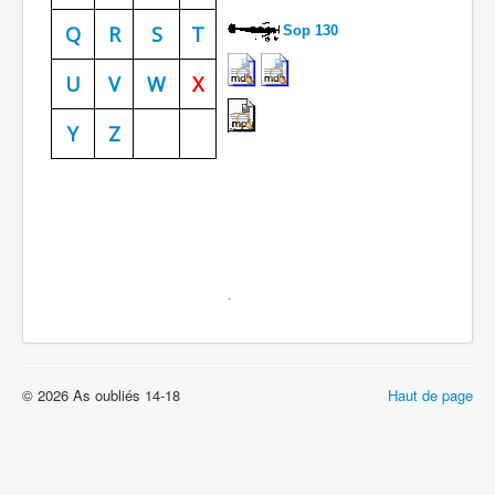
Batailles
Q
R
S
T
Sop
130
Les As
U
V
W
X
Cahiers des As
Y
Z
.
© 2026 As oubliés 14-18
Haut de page