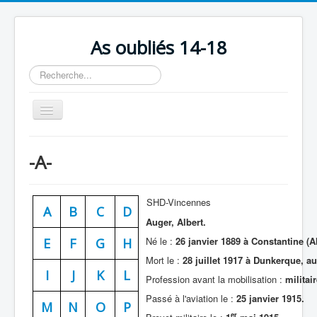
As oubliés 14-18
Rechercher
Basculer
la
navigation
Accueil
-A-
Chronologie
Escadrilles
SHD-Vincennes
A
B
C
D
Organisation
Auger, Albert.
Avions
Né le :
26 janvier 1889 à Constantine (Al
E
F
G
H
Mort le :
28 juillet 1917 à Dunkerque, a
Personnels
I
J
K
L
Profession avant la mobilisation :
militair
Formation
Passé à l'aviation le :
25 janvier 1915.
M
N
O
P
Doctrines
er