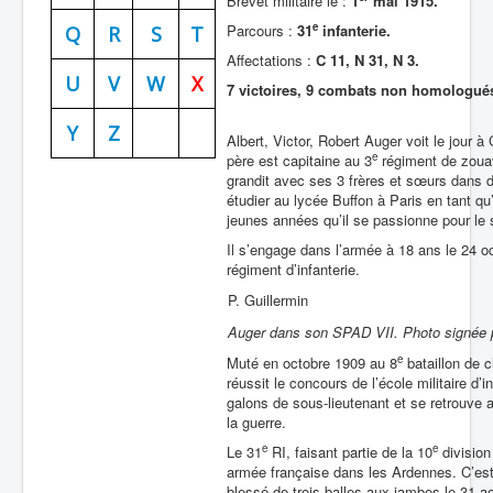
Brevet militaire le :
1
mai 1915.
e
Parcours :
31
infanterie.
Batailles
Q
R
S
T
Affectations :
C 11, N 31, N 3.
Les As
U
V
W
X
7 victoires, 9 combats non homologué
Cahiers des As
Y
Z
Albert, Victor, Robert Auger voit le jour à
e
père est capitaine au 3
régiment de zouav
grandit avec ses 3 frères et sœurs dans di
étudier au lycée Buffon à Paris en tant q
jeunes années qu’il se passionne pour le s
Il s’engage dans l’armée à 18 ans le 24 oc
régiment d’infanterie.
P. Guillermin
Auger dans son SPAD VII. Photo signée pa
e
Muté en octobre 1909 au 8
bataillon de c
réussit le concours de l’école militaire d’
galons de sous-lieutenant et se retrouve a
la guerre.
e
e
Le 31
RI, faisant partie de la 10
division
armée française dans les Ardennes. C’est
blessé de trois balles aux jambes le 31 a