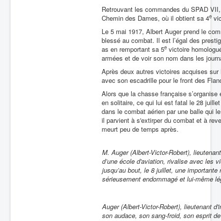
Retrouvant les commandes du SPAD VII, il 
e
Chemin des Dames, où il obtient sa 4
vic
Le 5 mai 1917, Albert Auger prend le co
blessé au combat. Il est l’égal des prest
e
as en remportant sa 5
victoire homologué
armées et de voir son nom dans les journ
Après deux autres victoires acquises sur
avec son escadrille pour le front des Flan
Alors que la chasse française s’organise e
en solitaire, ce qui lui est fatal le 28 jui
dans le combat aérien par une balle qui le
il parvient à s'extirper du combat et à re
meurt peu de temps après.
M. Auger (Albert-Victor-Robert), lieutenant
d’une école d'aviation, rivalise avec les v
jusqu’au bout, le 8 juillet, une important
sérieusement endommagé et lui-même légèr
Auger (Albert-Victor-Robert), lieutenant d'in
son audace, son sang-froid, son esprit de