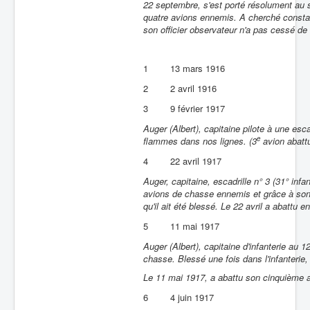
22 septembre, s'est porté résolument au
quatre avions ennemis. A cherché constam
son officier observateur n'a pas cessé de 
1
13 mars 1916
2
2 avril 1916
3
9 février 1917
Auger (Albert), capitaine pilote à une esc
e
flammes dans nos lignes. (3
avion abattu
4
22 avril 1917
Auger, capitaine, escadrille n° 3 (31° infan
avions de chasse ennemis et grâce à son 
qu'il ait été blessé. Le 22 avril a abattu
5
11 mai 1917
Auger (Albert), capitaine d'infanterie au 1
chasse. Blessé une fois dans l'infanterie, 
Le 11 mai 1917, a abattu son cinquième a
6
4 juin 1917