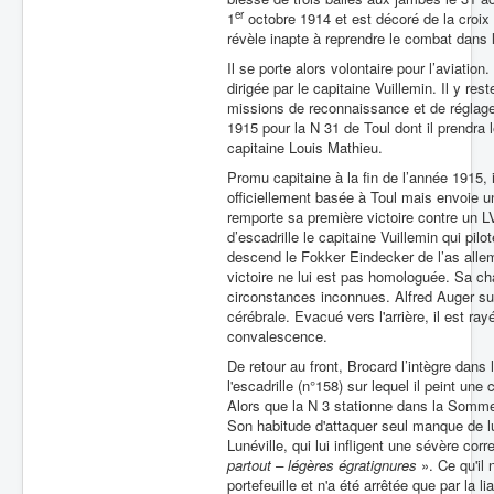
er
1
octobre 1914 et est décoré de la croix 
révèle inapte à reprendre le combat dans l’
Il se porte alors volontaire pour l’aviation
dirigée par le capitaine Vuillemin. Il y r
missions de reconnaissance et de réglage d’a
1915 pour la N 31 de Toul dont il prendr
capitaine Louis Mathieu.
Promu capitaine à la fin de l’année 1915, 
officiellement basée à Toul mais envoie 
remporte sa première victoire contre un L
d’escadrille le capitaine Vuillemin qui pil
descend le Fokker Eindecker de l’as alle
victoire ne lui est pas homologuée. Sa c
circonstances inconnues. Alfred Auger su
cérébrale. Evacué vers l'arrière, il est ra
convalescence.
De retour au front, Brocard l’intègre dans
l'escadrille (n°158) sur lequel il peint u
Alors que la N 3 stationne dans la Somme,
Son habitude d'attaquer seul manque de lui
Lunéville, qui lui infligent une sévère cor
partout – légères égratignures
». Ce qu'il
portefeuille et n'a été arrêtée que par la lia