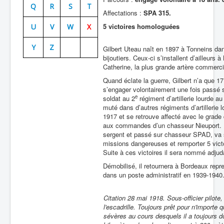
Q
R
S
T
Affectations :
SPA 315.
Batailles
5
victoires homologuées
U
V
W
X
Les As
Y
Z
Cahiers des As
Gilbert Uteau naît en 1897 à Tonneins dan
bijoutiers. Ceux-ci s’installent d’ailleur
Catherine, la plus grande artère commercia
Quand éclate la guerre, Gilbert n’a que 17
s’engager volontairement une fois passé 
e
soldat au 2
régiment d’artillerie lourde a
muté dans d’autres régiments d’artillerie lo
1917 et se retrouve affecté avec le grade
aux commandes d’un chasseur Nieuport. Bi
sergent et passé sur chasseur SPAD, va s
missions dangereuses et remporter 5 victoi
Suite à ces victoires il sera nommé adjud
Démobilisé, il retournera à Bordeaux repr
dans un poste administratif en 1939-1940.
Citation 28 mai 1918. Sous-officier pilote,
l'escadrille. Toujours prêt pour n'importe 
sévères au cours desquels il a toujours d