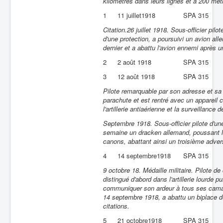
kilomètres dans leurs lignes et à 200 mèt
1
11 juillet1918
SPA 315
Citation.26 juillet 1918. Sous-officier pi
d'une protection, a poursuivi un avion al
dernier et a abattu l'avion ennemi après 
2
2 août 1918
SPA 315
3
12 août 1918
SPA 315
Pilote remarquable par son adresse et sa t
parachute et est rentré avec un appareil c
l'artillerie antiaérienne et la surveilla
Septembre 1918. Sous-officier pilote d'u
semaine un dracken allemand, poussant l'a
canons, abattant ainsi un troisième adver
4
14 septembre1918
SPA 315
9 octobre 18. Médaille militaire. Pilote d
distingué d'abord dans l'artillerie lourde pu
communiquer son ardeur à tous ses cama
14 septembre 1918, a abattu un biplace d
citations.
5
21 octobre1918
SPA 315