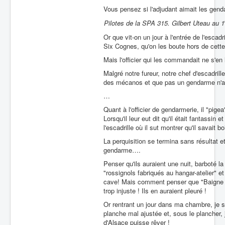
Vous pensez si l'adjudant aimait les gen
Pilotes de la SPA 315. Gilbert Uteau au 1
Or que vit-on un jour à l'entrée de l'escadri
Six Cognes, qu'on les boute hors de cette
Mais l'officier qui les commandait ne s'e
Malgré notre fureur, notre chef d'escadrill
des mécanos et que pas un gendarme n'a
…
Quant à l'officier de gendarmerie, il "pigea"
Lorsqu'il leur eut dit qu'il était fantassin 
l'escadrille où il sut montrer qu'il savait bo
La perquisition se termina sans résultat et
gendarme….
Penser qu'ils auraient une nuit, barboté la v
"rossignols fabriqués au hangar-atelier" e
cave! Mais comment penser que "Baigne dans
trop injuste ! Ils en auraient pleuré !
Or rentrant un jour dans ma chambre, je se
planche mal ajustée et, sous le plancher, 
d'Alsace puisse rêver !