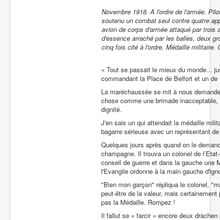
Novembre 1918. A l'ordre de l'armée. Pilo
soutenu un combat seul contre quatre ap
avion de corps d'armée attaqué par trois a
d'essence arraché par les balles, deux gr
cinq fois cité à l'ordre. Médaille militair
« Tout se passait le mieux du monde... jusq
commandant la Place de Belfort et un de no
La maréchaussée se mit à nous demander de
chose comme une brimade inacceptable, l
dignité.
J'en sais un qui attendait la médaille mili
bagarre sérieuse avec un représentant de l
Quelques jours après quand on le demanda 
champagne. Il trouva un colonel de l’Etat-m
conseil de guerre et dans la gauche une Mé
l'Evangile ordonne à la main gauche d'ignor
"Bien mon garçon" répliqua le colonel, "ma
peut-être de la valeur, mais certainement 
pas la Médaille. Rompez !
Il fallut se « farcir » encore deux drache