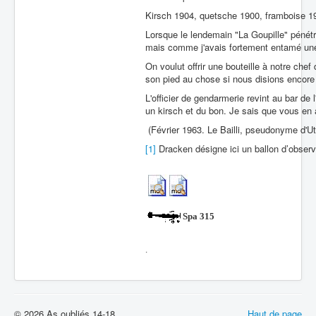
Kirsch 1904, quetsche 1900, framboise 191
Lorsque le lendemain "La Goupille" péné
mais comme j'avais fortement entamé une 
On voulut offrir une bouteille à notre chef 
son pied au chose si nous disions encore
L'officier de gendarmerie revint au bar de 
un kirsch et du bon. Je sais que vous en 
(Février 1963. Le Bailli, pseudonyme d'U
[1]
Dracken désigne ici un ballon d’observ
Spa 315
.
© 2026 As oubliés 14-18
Haut de page