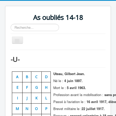
As oubliés 14-18
Rechercher
Basculer
la
navigation
Accueil
-U-
Chronologie
Escadrilles
Uteau, Gilbert Jean.
A
B
C
D
Organisation
Né le :
4 juin 1897.
E
F
G
H
Mort le :
5 avril 1963.
Avions
Profession avant la mobilisation :
sans p
Personnels
I
J
K
L
Passé à l'aviation le :
16 avril 1917, élèv
Formation
M
N
O
P
Brevet militaire le :
22 juillet 1917.
Doctrines
Parcours :
engagé volontaire à 18 ans. 