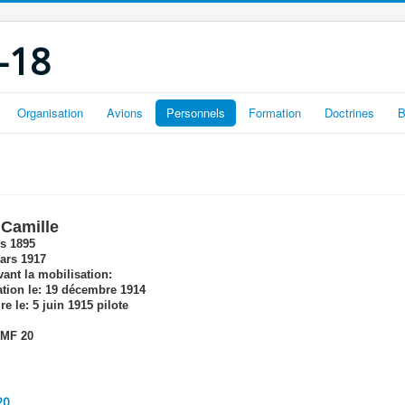
-18
Organisation
Avions
Personnels
Formation
Doctrines
B
 Camille
s 1895
ars 1917
ant la mobilisation:
tion le:
19 décembre 1914
re le:
5 juin 1915 pilote
MF 20
20