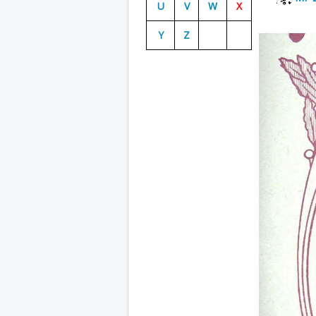
U
V
W
X
Y
Z