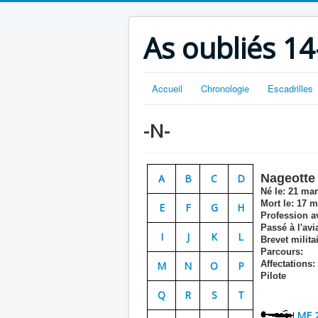
As oubliés 14
Accueil
Chronologie
Escadrilles
-N-
Nageotte
A
B
C
D
Né le:
21 mar
Mort le:
17 m
E
F
G
H
Profession av
Passé à l'avia
I
J
K
L
Brevet militai
Parcours:
Affectations:
M
N
O
P
Pilote
Q
R
S
T
MF 