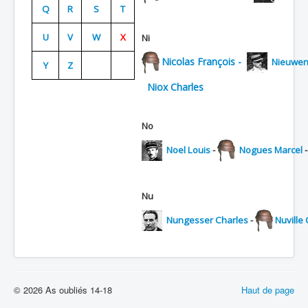
Q
R
S
T
Batailles
U
V
W
X
Ni
Les As
Nicolas François -
Nieuwen
Y
Z
Cahiers des As
Niox Charles
No
Noel Louis
-
Nogues Marcel
Nu
Nungesser Charles
-
Nuville
© 2026 As oubliés 14-18
Haut de page