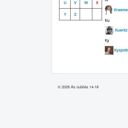
U
V
W
X
Kraemer
Y
Z
Ku
Kuentz
Ky
Kyspott
© 2026 As oubliés 14-18