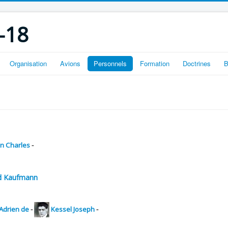
-18
Organisation
Avions
Personnels
Formation
Doctrines
B
lin Charles
-
d Kaufmann
 Adrien de
-
Kessel Joseph
-