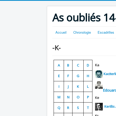
As oubliés 14
Accueil
Chronologie
Escadrilles
-K-
Ka
A
B
C
D
Kaciter
E
F
G
H
I
J
K
L
Edouar
M
N
O
P
Ke
Kerillis
Q
R
S
T
Kr