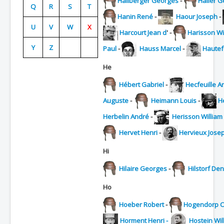
Hallberger Georges
-
Haller 
Q
R
S
T
Batailles
Hanin René
-
Haour Joseph
-
U
V
W
X
Les As
Harcourt Jean d
' -
Harisson Wi
Y
Z
Cahiers des As
Paul
-
Hauss Marcel
-
Hautef
He
Hébert Gabriel
-
Hecfeuille A
Auguste
-
Heimann Louis
-
H
Herbelin André
-
Herisson William
Hervet Henri
-
Hervieux Jose
Hi
Hilaire Georges
-
Hilstorf Den
Ho
Hoeber Robert
-
Hogendorp Ol
Horment Henri -
Hostein Wil