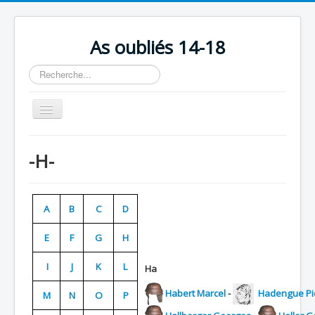
As oubliés 14-18
Rechercher
Basculer
la
navigation
Accueil
-H-
Chronologie
Escadrilles
A
B
C
D
Organisation
E
F
G
H
Avions
Personnels
I
J
K
L
Ha
Formation
Habert Marcel
-
Hadengue Pi
M
N
O
P
Doctrines