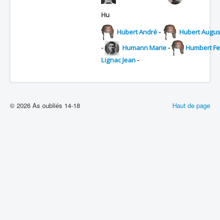
Hu
Hubert André
-
Hubert Augus
-
Humann Marie
-
Humbert Fe
Lignac Jean
-
© 2026 As oubliés 14-18
Haut de page