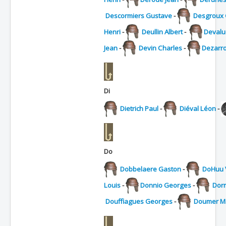
Descormiers Gustave
-
Desgroux
Henri
-
Deullin Albert
-
Devalue
Jean
-
Devin Charles
-
Dezarro
Di
Dietrich Paul
-
Diéval Léon
-
Do
Dobbelaere Gaston
-
DoHuu 
Louis
-
Donnio Georges
-
Dor
Douffiagues Georges
-
Doumer M