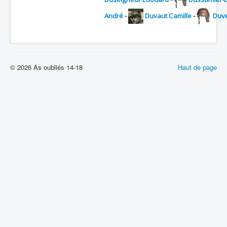
André
-
Duvaut Camille
-
Duve
© 2026 As oubliés 14-18
Haut de page