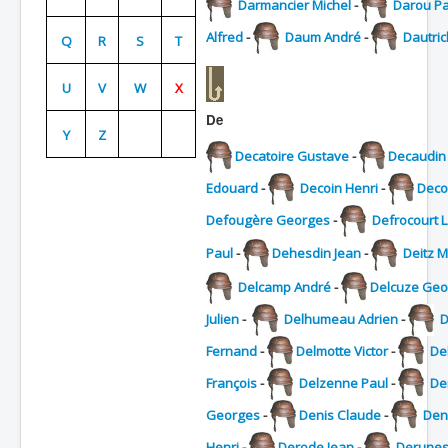
Darmancier Michel
-
Darou P
Batailles
Alfred
-
Daum André
-
Dautric
Q
R
S
T
Les As
U
V
W
X
Cahiers des As
De
Y
Z
Decatoire Gustave
-
Decaudin
Edouard
-
Decoin Henri
-
Deco
Defougère Georges
-
Defrocourt 
Paul
-
Dehesdin Jean
-
Deitz M
Delcamp André
-
Delcuze Geo
Julien
-
Delhumeau Adrien
-
D
Fernand
-
Delmotte Victor
-
De
François
-
Delzenne Paul
-
De
Georges
-
Denis Claude
-
Deni
Henri
-
Derode Jean
-
Derunes