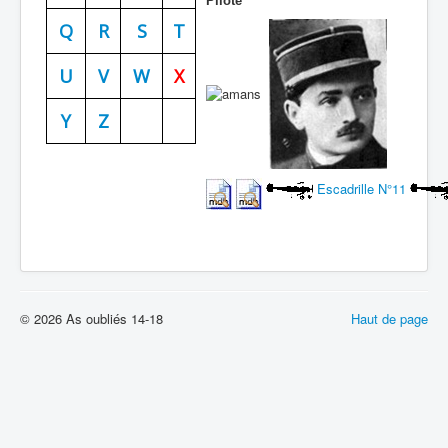
Pilote
Batailles
Q
R
S
T
Les As
U
V
W
X
Cahiers des As
Y
Z
Escadrille N°11
© 2026 As oubliés 14-18
Haut de page