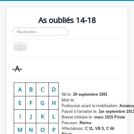
As oubliés 14-18
Rechercher
Basculer
la
navigation
Accueil
-A-
Chronologie
Escadrilles
A
B
C
D
Organisation
Né le:
28 septembre 1891
Mort le:
Avions
E
F
G
H
Profession avant la mobilisation:
Aviateu
Personnels
Passé à l'aviation le:
1er septembre 1913
I
J
K
L
Brevet militaire le:
mars 1915 Pilote
Formation
Parcours:
Reims
M
N
O
P
Affectations:
C 11, VB 5, C 66
Doctrines