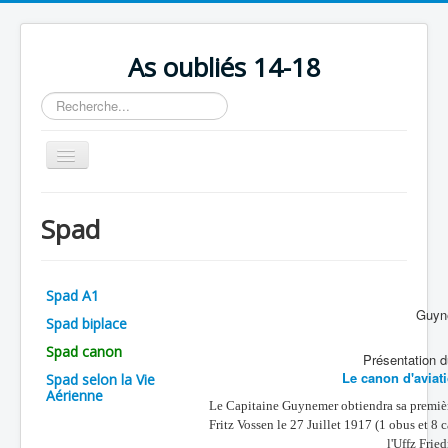
As oubliés 14-18
Rechercher
Basculer
la
navigation
Accueil
Spad
Chronologie
Escadrilles
Spad A1
Organisation
Guyne
Spad biplace
Avions
Spad canon
Présentation d
Personnels
Le canon d'avia
Spad selon la Vie
Aérienne
Le Capitaine Guynemer obtiendra sa première
Formation
Fritz Vossen le 27 Juillet 1917 (1 obus et 8 
Doctrines
l'Uffz Frie