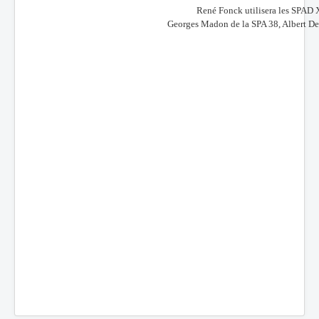
René Fonck utilisera les SPAD XII
Batailles
Georges Madon de la SPA 38, Albert Deulli
Les As
Cahiers des As