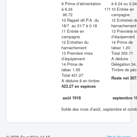
9 Prime d’alimentation
à 6.24 ou 0.24
à 6.24
171
10 Entrée en
90.72
campagne
10 Rappel dif.P.A. du
12 Entretien d
18/7 au 31/7 à 0.18
harnachement
11 Entrée en
13 Première m
campagne
d’équipement
12 Entretien du
14 Prime de
harnachement
tabac 1.20
13 Première mise
Total 355.71
d’équipement
A déduire
14 Prime de
Délégation 34
tabac 1.55
Timbre de péc
Total 431.27
Reste net 307
A déduire 8 en timbre
423.27 en espèces
août 1918
septembre 1
Solde des mois d’août, septembre et octo
© 2026 As oubliés 14-18
Haut de page