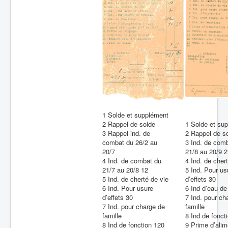
Batailles
Les As
Cahiers des As
1 Solde et supplément
2 Rappel de solde
1 Solde et su
3 Rappel ind. de
2 Rappel de s
combat du 26/2 au
3 Ind. de com
20/7
21/8 au 20/9 2
4 Ind. de combat du
4 Ind. de cher
21/7 au 20/8 12
5 Ind. Pour us
5 Ind. de cherté de vie
d’effets 30
6 Ind. Pour usure
6 Ind d’eau de
d’effets 30
7 Ind. pour ch
7 Ind. pour charge de
famille
famille
8 Ind de fonct
8 Ind de fonction 120
9 Prime d’alim