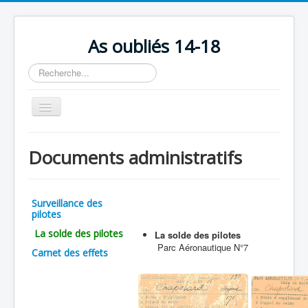
As oubliés 14-18
Rechercher
Basculer
la
navigation
Accueil
Documents administratifs
Chronologie
Escadrilles
Surveillance des
Organisation
pilotes
La solde des pilotes
Avions
La solde des pilotes
Parc Aéronautique N°7
Carnet des effets
Personnels
Formation
Doctrines