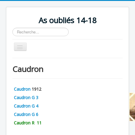
As oubliés 14-18
Rechercher
Basculer
la
navigation
Accueil
Caudron
Chronologie
Escadrilles
Caudron
1912
Organisation
Caudron G 3
Avions
Caudron G 4
Personnels
Caudron G 6
Caudron R 11
Formation
Doctrines