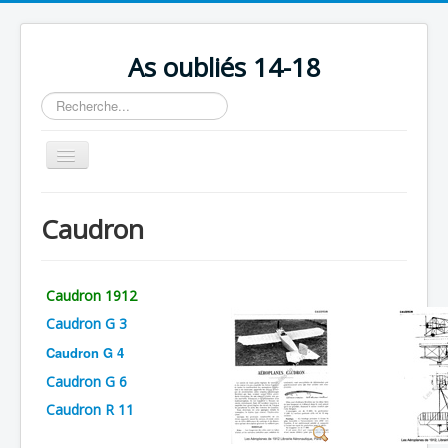
As oubliés 14-18
Rechercher
Basculer
la
navigation
Accueil
Caudron
Chronologie
Escadrilles
Caudron 1912
Organisation
Caudron G 3
Avions
Caudron G 4
Personnels
Caudron G 6
Formation
Caudron R 11
Doctrines