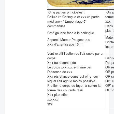
Cinq parties principales :
On ap
Cellule 2° Carlingue et xxx 3° partie
forme 
médiane 4° Empennage 5°
xxx
commandes
Dans 
plus f
Coté gauche face à la carlingue
Matel
Appareil Moteur Peugeot 920
Contr
Xxx d’atterrissage 15 m
les p
- - - - - - - - -
Vent relatif l’action de l’air subie par un
- - - - 
corps
Cerf-
Xxx ou absence de
l’air 
Le corps xxx xxx entraîné par
OR rés
l’absence de xxx
OP pe
Xxx résistance corps qui offre sur
OR se
lequel l’air agit le moins possible.
OP’ e
Profiler le corps de façon à suivre la
OP’ s
forme des courants d’air.
OT’ f
Xxx plus effet
xxxxxx
xxx