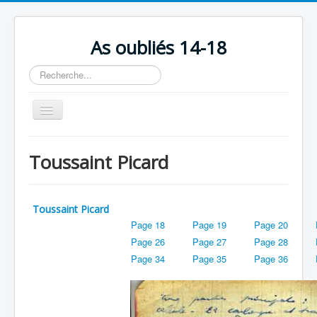
As oubliés 14-18
Rechercher
Basculer
la
navigation
Accueil
Toussaint Picard
Chronologie
Escadrilles
Toussaint Picard
Organisation
Page 18
Page 19
Page 20
Avions
Page 26
Page 27
Page 28
Page 34
Page 35
Page 36
Personnels
Formation
Doctrines