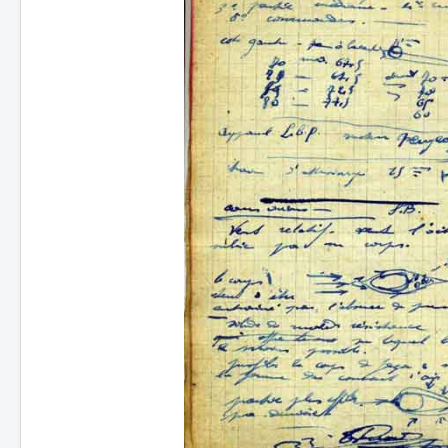
Batailles
Les As
Cahiers des As