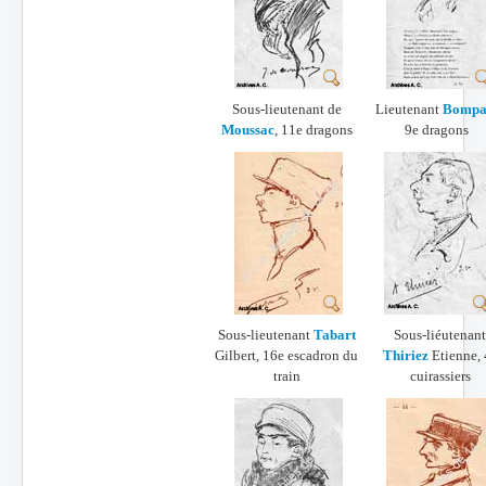
Sous-lieutenant de
Lieutenant
Bompa
Moussac
, 11e dragons
9e dragons
Sous-lieutenant
Tabart
Sous-liéutenant
Gilbert, 16e escadron du
Thiriez
Etienne, 
train
cuirassiers