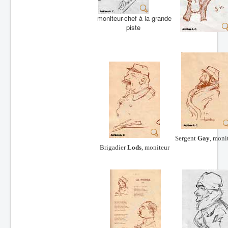
moniteur-chef à la grande
piste
Sergent
Gay
, moni
Brigadier
Lods
, m
oniteur