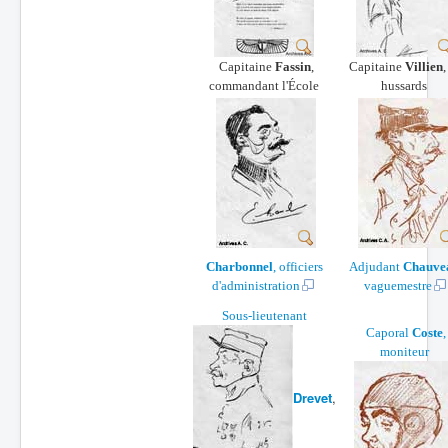
Batailles
Les As
Capitaine
Fassin
,
Capitaine
Villien
,
commandant l'École
hussards
Cahiers des As
Charbonnel
, officiers
Adjudant
Chauve
d'administration
vaguemestre
Sous-lieutenant
Caporal
Coste
,
moniteur
Drevet
,