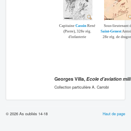
Capitaine
Cassin
René
Sous-lieutenant 
(Pierre), 328e rég.
Saint-Genest
Antoi
d'infanterie
28e rég. de drago
Georges Villa,
Ecole d'aviation mil
Collection particulière A. Carrobi
© 2026 As oubliés 14-18
Haut de page