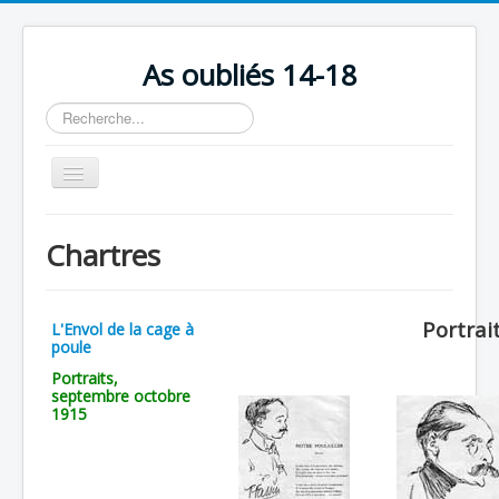
As oubliés 14-18
Rechercher
Basculer
la
navigation
Accueil
Chartres
Chronologie
Escadrilles
Portrai
L'Envol de la cage à
Organisation
poule
Portraits,
Avions
septembre octobre
1915
Personnels
Formation
Doctrines