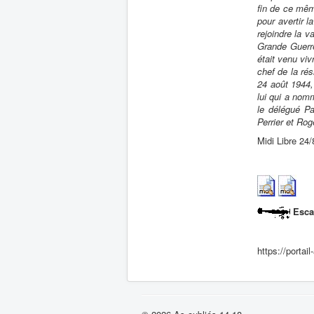
fin de ce mê
pour avertir 
rejoindre la v
Grande Guerre
était venu viv
chef de la rés
24 août 1944,
lui qui a nom
le délégué P
Perrier et Rog
Midi Libre 24
Esca
https://porta