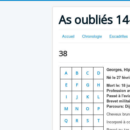
As oubliés 14
Accueil
Chronologie
Escadrilles
38
Georges, Hip
A
B
C
D
Né le 27 févr
E
F
G
H
Mort le: 18 j
Profession a
Passé à l'avi
I
J
K
L
Brevet milita
Parcours: Di
M
N
O
P
Cheveux bruns,
Q
R
S
T
Incorporé à c
Passé au 1er 