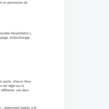
art en permission de
ociété d'exploitation L.
coupage, emboutissage,
du poste, chacun d'eux
x est réglé sur la
e différente, ces deux
on ; notamment quand, à la