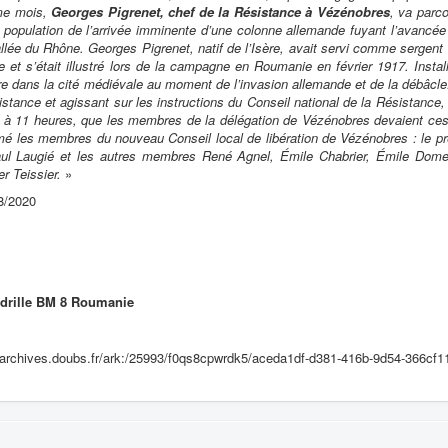
me mois,
Georges Pigrenet, chef de la Résistance à Vézénobres
, va parco
la population de l’arrivée imminente d’une colonne allemande fuyant l’avancée
allée du Rhône. Georges Pigrenet, natif de l’Isère, avait servi comme sergent e
 et s’était illustré lors de la campagne en Roumanie en février 1917. Install
re dans la cité médiévale au moment de l’invasion allemande et de la débâcle. 
istance et agissant sur les instructions du Conseil national de la Résistance, 
 à 11 heures, que les membres de la délégation de Vézénobres devaient cesse
mé les membres du nouveau Conseil local de libération de Vézénobres : le pr
aul Laugié et les autres membres René Agnel, Émile Chabrier, Émile Dome
er Teissier.
»
/8/2020
drille BM 8 Roumanie
il-archives.doubs.fr/ark:/25993/f0qs8cpwrdk5/aceda1df-d381-416b-9d54-366cf