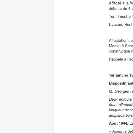
Affecté à la 
détente du 4 
1er trimestre
Evacué. Rentr
Affectation sp
Macler à Sann
construction 
Rappelé à l’ac
1er janvier 1
Dispositif an
M. Georges Hi
Deux enroulem
étant alimenté
longueur d'ond
amplificateurs
Août 1944: L
«
Après le dé