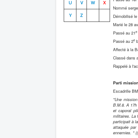
U
V
W
X
Nommé sergent
Y
Z
Démobilisé le
Marié le 28 av
e
Passé au 21
e
Passé au 2
b
Affecté à la 
Classé dans a
Rappelé à l'ac
Parti missio
Escadrille BM
"Une mission 
B.M.8. A 17h 
et caporal pi
militaires. La
participait à
attaquée par 
ennemies. " (