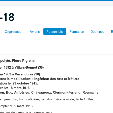
-18
Organisation
Avions
Personnels
Formation
Doctrines
B
polyte, Pierre Pigrenet
ier 1892 à Villars-Bonnot (38)
uin 1963 à Vézénobres (30)
vant la mobilisation
:
: Ingénieur des Arts et Métiers
ation le: 23 octobre 1915.
ire le: 18 mars 1916
jon, Buc, Ambérieu, Châteauroux, Clermont-Ferrand, Roumanie
 yeux gris, front ordinaire, nez droit, visage ovale, taille 1,68m.
ompter du 9 mars 1915.
groupe d'aviation le 23 octobre 1915.