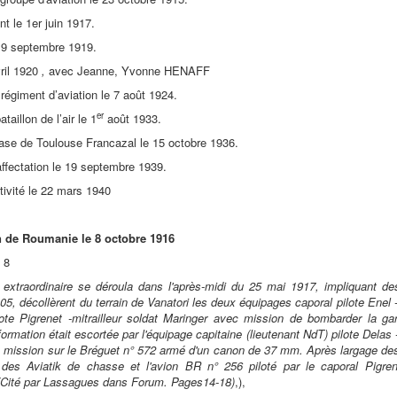
 le 1er juin 1917.
 9 septembre 1919.
ril 1920
,
avec Jeanne, Yvonne HENAFF
régiment d’aviation le 7 août 1924.
er
ataillon de l’air le 1
août 1933.
Base de Toulouse Francazal le 15 octobre 1936.
ffectation le 19 septembre 1939.
tivité le 22 mars 1940
n de Roumanie le 8 octobre 1916
 8
extraordinaire se déroula dans l'après-midi du 25 mai 1917, impliquant des 
05, décollèrent du terrain de Vanatori les deux équipages caporal pilote Enel 
lote Pigrenet -mitrailleur soldat Maringer avec mission de bombarder la gar
 formation était escortée par l'équipage capitaine (lieutenant NdT) pilote Delas
 la mission sur le Bréguet n° 572 armé d'un canon de 37 mm. Après largage de
des Aviatik de chasse et l'avion BR n° 256 piloté par le caporal Pigrene
(Cité par Lassagues dans Forum. Pages14-18)
,),