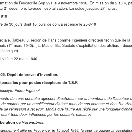
formation de l’escadrille Sop 291 le 9 novembre 1918. En mission du 2 au 4, p
au 21 décembre. Evacué hospitalisation. En solde jusqu'au 27 inclus.
 1919
é de 30 jours dont 10 jours de convalescence le 25-3-19
éciale, Tableau 3, région de Paris comme Ingénieur directeur technique de la s
er
ois (1
mars 1940). ( L. Macler fils, Société d'exploitation des ateliers ; dé
mécanique).
tivité le 22 mars 1940
925. Dépôt de brevet d'invention.
tiparasites pour postes récepteurs de T.S.F.
ppolyte Pierre Pigrenet
ents de sens contraire agissent directement sur la membrane de l'écouteur 
 de courant par un amplificateur distinct muni de son antenne et dont l'un d'eu
e de l'émission à recevoir, tandis que l'autre est réglé sur une longueur d'ond
 étant tous deux influencés par les courants parasites.
ibération de
Vézénobres
.
barquement allié en Provence, le 15 août 1944, la peur va gagner la populati