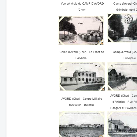
Vue générale du CAMP D'AVORD
Camp d'Avord (Che
Batailles
(Cher)
Générale, coté 
Les As
Cahiers des As
Camp d'Avord (Cher) - Le Front de
Camp d'Avord (Che
Bandière
Principale
AVORD (Cher) - Centr
AVORD (Cher) - Centre Militaire
d'Aviation - Rue Pri
d'Aviation - Bureaux
Hangars et Pavillons 