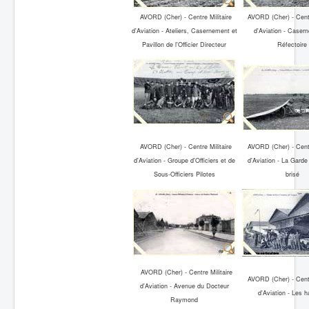
AVORD (Cher) - Centre Militaire
AVORD (Cher) - Centr
d'Aviation - Ateliers, Casernement et
d'Aviation - Caser
Pavillon de l'Officier Directeur
Réfectoire
AVORD (Cher) - Centre Militaire
AVORD (Cher) - Centr
d'Aviation - Groupe d'Officiers et de
d'Aviation - La Garde
Sous-Officiers Pilotes
brisé
AVORD (Cher) - Centre Militaire
AVORD (Cher) - Centr
d'Aviation - Avenue du Docteur
d'Aviation - Les 
Raymond