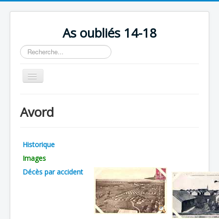
As oubliés 14-18
Rechercher
Basculer
la
navigation
Accueil
Avord
Chronologie
Escadrilles
Historique
Organisation
Images
Avions
Décès par accident
Personnels
Formation
Doctrines