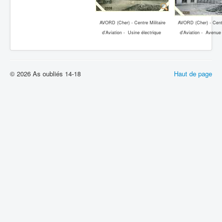
AVORD (Cher) - Centre Militaire
AVORD (Cher) - Centr
d'Aviation - Usine électrique
d'Aviation - Avenue 
© 2026 As oubliés 14-18
Haut de page