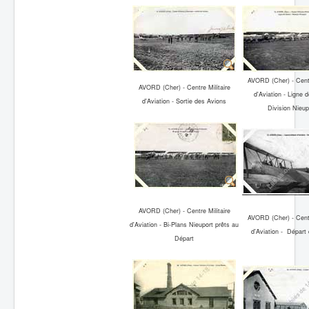
AVORD (Cher) - Centr
AVORD (Cher) - Centre Militaire
d'Aviation - Ligne d
d'Aviation - Sortie des Avions
Division Nieup
AVORD (Cher) - Centre Militaire
AVORD (Cher) - Centr
d'Aviation - Bi-Plans Nieuport prêts au
d'Aviation - Départ
Départ