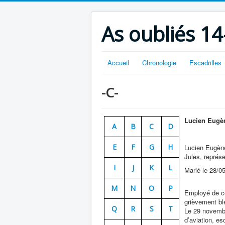
As oubliés 14
Accueil
Chronologie
Escadrilles
-C-
Lucien Eugè
A
B
C
D
E
F
G
H
Lucien Eugène
Jules, représ
I
J
K
L
Marié le 28/0
M
N
O
P
Employé de com
grièvement ble
Q
R
S
T
Le 29 novembre
d’aviation, e