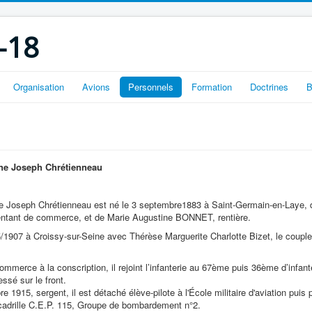
-18
Organisation
Avions
Personnels
Formation
Doctrines
B
ne Joseph Chrétienneau
 Joseph Chrétienneau est né le 3 septembre1883 à Saint-Germain-en-Laye, d
entant de commerce, et de Marie Augustine BONNET, rentière.
5/1907 à Croissy-sur-Seine avec Thérèse Marguerite Charlotte Bizet, le couple 
merce à la conscription, il rejoint l’infanterie au 67ème puis 36ème d’infante
ssé sur le front.
 1915, sergent, il est détaché élève-pilote à l'École militaire d'aviation pu
scadrille C.E.P. 115, Groupe de bombardement n°2.