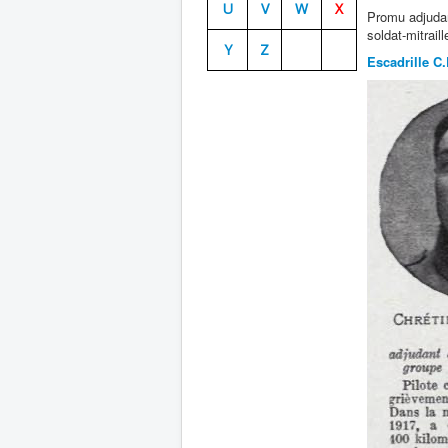
U
V
W
X
Promu adjudan
soldat-mitrail
Y
Z
Escadrille C.