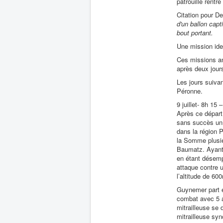
patrouille rentre
Citation pour De
d'un ballon capti
bout portant.
Une mission ide
Ces missions an
après deux jour
Les jours suivan
Péronne.
9 juillet- 8h 15
Après ce départ 
sans succès un 
dans la région P
la Somme plusie
Baumatz. Ayant v
en étant désem
attaque contre u
l’altitude de 60
Guynemer part e
combat avec 5 a
mitrailleuse se d
mitrailleuse syn