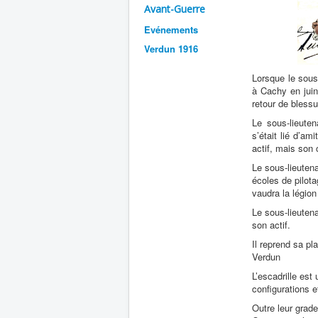
Avant-Guerre
Evénements
Verdun 1916
Lorsque le sous
à Cachy en juin 
retour de blessur
Le sous-lieute
s’était lié d’am
actif, mais son 
Le sous-lieuten
écoles de pilotag
vaudra la légion
Le sous-lieuten
son actif.
Il reprend sa p
Verdun
L’escadrille est
configurations e
Outre leur grade