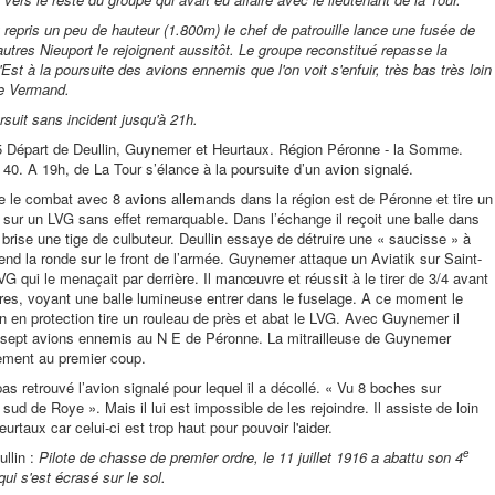
repris un peu de hauteur (1.800m) le chef de patrouille lance une fusée de
autres Nieuport le rejoignent aussitôt. Le groupe reconstitué repasse la
st à la poursuite des avions ennemis que l'on voit s'enfuir, très bas très loin
de Vermand.
suit sans incident jusqu'à 21h.
 15 Départ de Deullin, Guynemer et Heurtaux. Région Péronne - la Somme.
40. A 19h, de La Tour s’élance à la poursuite d’un avion signalé.
 le combat avec 8 avions allemands dans la région est de Péronne et tire un
 sur un LVG sans effet remarquable. Dans l’échange il reçoit une balle dans
 brise une tige de culbuteur. Deullin essaye de détruire une « saucisse » à
end la ronde sur le front de l’armée. Guynemer attaque un Aviatik sur Saint-
VG qui le menaçait par derrière. Il manœuvre et réussit à le tirer de 3/4 avant
tres, voyant une balle lumineuse entrer dans le fuselage. A ce moment le
in en protection tire un rouleau de près et abat le LVG. Avec Guynemer il
 sept avions ennemis au N E de Péronne. La mitrailleuse de Guynemer
vement au premier coup.
as retrouvé l’avion signalé pour lequel il a décollé. « Vu 8 boches sur
sud de Roye ». Mais il lui est impossible de les rejoindre. Il assiste de loin
rtaux car celui-ci est trop haut pour pouvoir l'aider.
e
ullin :
Pilote de chasse de premier ordre, le 11 juillet 1916 a abattu son 4
ui s'est écrasé sur le sol.