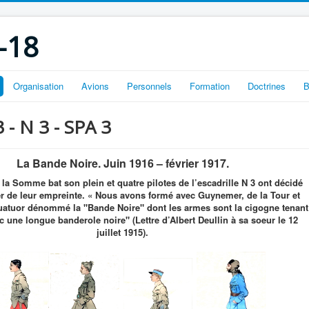
-18
Organisation
Avions
Personnels
Formation
Doctrines
B
3 - N 3 - SPA 3
La Bande Noire. Juin 1916 – février 1917.
e la Somme bat son plein et quatre pilotes de l’escadrille N 3 ont décidé
r de leur empreinte. « Nous avons formé avec Guynemer, de la Tour et
uatuor dénommé la "Bande Noire" dont les armes sont la cigogne tenant
 une longue banderole noire" (Lettre d’Albert Deullin à sa soeur le 12
juillet 1915).