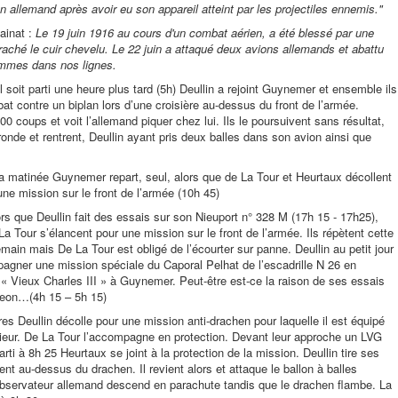
n allemand après avoir eu son appareil atteint par les projectiles ennemis."
ainat :
Le 19 juin 1916 au cours d'un combat aérien, a été blessé par une
arraché le cuir chevelu. Le 22 juin a attaqué deux avions allemands et abattu
lammes dans nos lignes.
l soit parti une heure plus tard (5h) Deullin a rejoint Guynemer et ensemble ils
t contre un biplan lors d’une croisière au-dessus du front de l’armée.
0 coups et voit l’allemand piquer chez lui. Ils le poursuivent sans résultat,
ronde et rentrent, Deullin ayant pris deux balles dans son avion ainsi que
la matinée Guynemer repart, seul, alors que de La Tour et Heurtaux décollent
ne mission sur le front de l’armée (10h 45)
rs que Deullin fait des essais sur son Nieuport n° 328 M (17h 15 - 17h25),
a Tour s’élancent pour une mission sur le front de l’armée. Ils répètent cette
main mais De La Tour est obligé de l’écourter sur panne. Deullin au petit jour
pagner une mission spéciale du Caporal Pelhat de l’escadrille N 26 en
« Vieux Charles III » à Guynemer. Peut-être est-ce la raison de ses essais
geon…(4h 15 – 5h 15)
res Deullin décolle pour une mission anti-drachen pour laquelle il est équipé
ieur. De La Tour l’accompagne en protection. Devant leur approche un LVG
Parti à 8h 25 Heurtaux se joint à la protection de la mission. Deullin tire ses
nt au-dessus du drachen. Il revient alors et attaque le ballon à balles
’observateur allemand descend en parachute tandis que le drachen flambe. La