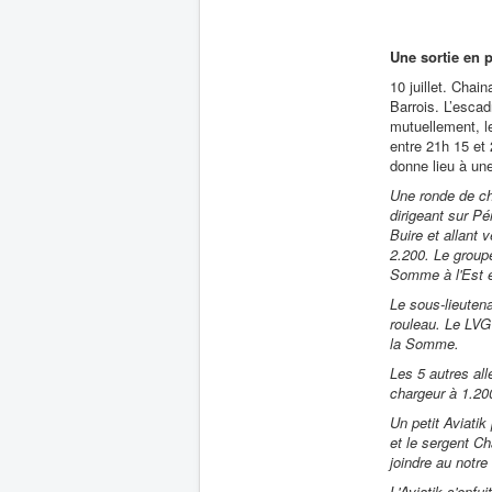
Une sortie en p
10 juillet. Cha
Barrois. L’esca
mutuellement, l
entre 21h 15 et
donne lieu à une
Une ronde de c
dirigeant sur P
Buire et allant 
2.200. Le groupe
Somme à l'Est e
Le sous-lieutena
rouleau. Le LVG p
la Somme.
Les 5 autres all
chargeur à 1.200
Un petit Aviatik
et le sergent Ch
joindre au notre
L'Aviatik s'enfui