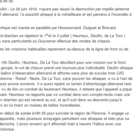
 à 9h 30.
ullin :
Le 26 juin 1916, n'ayant pas réussi la destruction par torpille aérienne
f allemand, l’a aussitôt attaqué à la mitrailleuse et est parvenu à l'incendier à
ntique est menée en parallèle par Houssemand, Guiguet et Brocard.
er
ti-drachen se répètent le 1
et le 2 juillet ( Heurtaux, Deullin, de La Tour )
s sans particularité où Guynemer effectue des rondes de chasse.
ts les missions habituelles reprennent au-dessus de la ligne de front ou de
 – 10h Deullin, Heurtaux, De La Tour décollent pour une mission sur le front.
groupé, le vol de chacun prend une tournure plus individuelle. Deullin attaque
ballon d’observation allemand et affronte sans plus de succès trois LVG
éronne - Roisel - Nesle. De La Tour, sans pouvoir les attaquer, a vu à l’est de
urs avions ennemis. Il a aussi repéré un terrain d’atterrissage allemand vers
u de loin un combat du lieutenant Heurtaux, il atteste que l’appareil a piqué
paré. Heurtaux ne rapporte pas ce combat dans son compte-rendu mais une
n drachen qui est ramené au sol, et qu’il suit dans sa descente jusqu’à
0m en lui tirant un rouleau de balles incendiaires.
n début de soirée à19h 55 pour survoler la région de Péronne. Il engage un
ppareils, mais plusieurs enrayages perturbent ses attaques et bien plus sa
écroche. L'avion ennemi qu’il affrontait tirait à travers l’hélice avec une
chronisé .