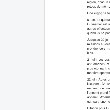
région, chacun 
retour, de même
Une
cigogne t
6 juin. Le quat
Guynemer est à p
autres effectue
quand ils ne par
Jusqu’au 20 jui
missions au-des
prendre leurs ma
blés.
21 juin. Les es
anti-drachen, et
plus étonnant, c
manière opérati
22 juin. Après 
Nieuport . N° 1
ne peut conclure
l’ennemi prend 
appareil. Atterr
qui, parti une h
Citation pour 