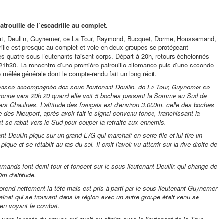
atrouille de l’escadrille au complet.
inat, Deullin, Guynemer, de La Tour, Raymond, Bucquet, Dorme, Houssemand,
drille est presque au complet et vole en deux groupes se protégeant
es quatre sous-lieutenants faisant corps. Départ à 20h, retours échelonnés
 21h30. La rencontre d’une première patrouille allemande puis d’une seconde
 mêlée générale dont le compte-rendu fait un long récit.
hasse accompagnée des sous-lieutenant Deullin, de La Tour, Guynemer se
éronne vers 20h 20 quand elle voit 5 boches passant la Somme au Sud de
vers Chaulnes. L'altitude des français est d'environ 3.000m, celle des boches
 des Nieuport, après avoir fait le signal convenu fonce, franchissant la
t se rabat vers le Sud pour couper la retraite aux ennemis.
nt Deullin pique sur un grand LVG qui marchait en serre-file et lui tire un
ique et se rétablit au ras du sol. Il croit l'avoir vu atterrir sur la rive droite de
emands font demi-tour et foncent sur le sous-lieutenant Deullin qui change de
m d'altitude.
 prend nettement la tête mais est pris à parti par le sous-lieutenant Guynemer
ainat qui se trouvant dans la région avec un autre groupe était venu se
 en voyant le combat.
t vers le reste du groupe qui avait eu affaire avec le lieutenant de la Tour.