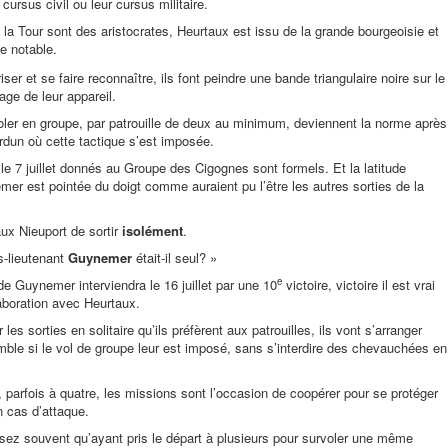
 cursus civil ou leur cursus militaire.
la Tour sont des aristocrates, Heurtaux est issu de la grande bourgeoisie et
de notable.
iser et se faire reconnaître, ils font peindre une bande triangulaire noire sur le
ge de leur appareil.
oler en groupe, par patrouille de deux au minimum, deviennent la norme après
erdun où cette tactique s’est imposée.
le 7 juillet donnés au Groupe des Cigognes sont formels. Et la latitude
er est pointée du doigt comme auraient pu l’être les autres sorties de la
 aux Nieuport de sortir
isolément
.
s-lieutenant
Guynemer
était-il seul? »
e
e Guynemer interviendra le 16 juillet par une 10
victoire, victoire il est vrai
aboration avec Heurtaux.
 les sorties en solitaire qu’ils préfèrent aux patrouilles, ils vont s’arranger
mble si le vol de groupe leur est imposé, sans s’interdire des chevauchées en
 parfois à quatre, les missions sont l’occasion de coopérer pour se protéger
 cas d’attaque.
assez souvent qu’ayant pris le départ à plusieurs pour survoler une même