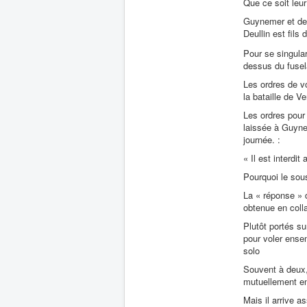
Que ce soit leur
Guynemer et de 
Deullin est fils 
Pour se singular
dessus du fusela
Les ordres de v
la bataille de V
Les ordres pour 
laissée à Guynem
journée. :
« Il est interdit
Pourquoi le sou
La « réponse » d
obtenue en coll
Plutôt portés sur
pour voler ense
solo
Souvent à deux,
mutuellement en
Mais il arrive 