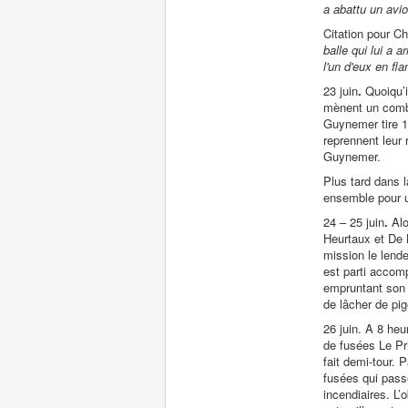
a abattu un avio
Citation pour Ch
balle qui lui a 
l'un d'eux en f
23 juin
.
Quoiqu’i
mènent un comba
Guynemer tire 10
reprennent leur 
Guynemer.
Plus tard dans 
ensemble pour u
24 – 25 juin
.
Alo
Heurtaux et De L
mission le lende
est parti accom
empruntant son 
de lâcher de pi
26 juin. A 8 heu
de fusées Le Pr
fait demi-tour. 
fusées qui passe
incendiaires. L