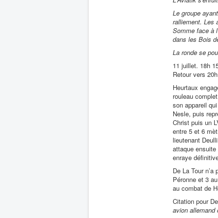
Le groupe ayant 
ralliement. Les 
Somme face à l'E
dans les Bois 
La ronde se pour
11 juillet. 18h
Retour vers 20h 
Heurtaux engage
rouleau complet
son appareil qui
Nesle, puis repr
Christ puis un L
entre 5 et 6 mè
lieutenant Deull
attaque ensuite
enraye définiti
De La Tour n’a p
Péronne et 3 au 
au combat de Heu
Citation pour De
avion allemand q