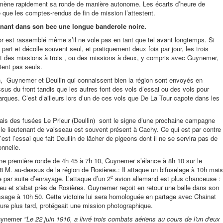
mène rapidement sa ronde de manière autonome. Les écarts d’heure de
 que les comptes-rendus de fin de mission l’attestent.
enant dans son bec une longue banderole noire.
uor est rassemblé même s’il ne vole pas en tant que tel avant longtemps. Si
art et décolle souvent seul, et pratiquement deux fois par jour, les trois
nt des missions à trois , ou des missions à deux, y compris avec Guynemer,
tent pas seuls.
n, Guynemer et Deullin qui connaissent bien la région sont envoyés en
sus du front tandis que les autres font des vols d’essai ou des vols pour
rques. C’est d’ailleurs lors d’un de ces vols que De La Tour capote dans les
sais des fusées Le Prieur (Deullin) sont le signe d’une prochaine campagne
 le lieutenant de vaisseau est souvent présent à Cachy. Ce qui est par contre
’est l’essai que fait Deullin de lâcher de pigeons dont il ne se servira pas de
onnelle.
une première ronde de 4h 45 à 7h 10, Guynemer s’élance à 8h 10 sur le
28 M. au-dessus de la région de Rosières.: Il attaque un bifuselage à 10h mais
e
 par suite d’enrayage. L’attaque d’un 2
avion allemand est plus chanceuse :
feu et s'abat près de Rosières. Guynemer reçoit en retour une balle dans son
issage à 10h 50. Cette victoire lui sera homologuée en partage avec Chainat
eure plus tard, protégeait une mission photographique.
Guynemer
"Le 22 juin 1916, a livré trois combats aériens au cours de l'un d'eux