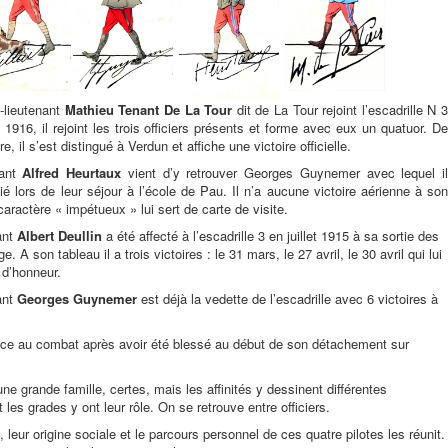
-lieutenant
Mathieu Tenant De La Tour
dit de La Tour rejoint l’escadrille N 
1916, il rejoint les trois officiers présents et forme avec eux un quatuor. De
e, il s’est distingué à Verdun et affiche une victoire officielle.
nant
Alfred Heurtaux
vient d’y retrouver Georges Guynemer avec lequel i
itié lors de leur séjour à l’école de Pau. Il n’a aucune victoire aérienne à son
caractère « impétueux » lui sert de carte de visite.
ant
Albert Deullin
a été affecté à l’escadrille 3 en juillet 1915 à sa sortie des
e. A son tableau il a trois victoires : le 31 mars, le 27 avril, le 30 avril qui lui
 d’honneur.
ant
Georges Guynemer
est déjà la vedette de l’escadrille avec 6 victoires à
lace au combat après avoir été blessé au début de son détachement sur
 une grande famille, certes, mais les affinités y dessinent différentes
t les grades y ont leur rôle. On se retrouve entre officiers.
, leur origine sociale et le parcours personnel de ces quatre pilotes les réunit.