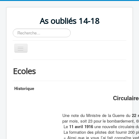
As oubliés 14-18
Rechercher
Basculer
la
navigation
Accueil
Ecoles
Chronologie
Escadrilles
Historique
Organisation
Circulair
Avions
Une note du Ministre de la Guerre du
22 
Personnels
par mois, soit 23 pour le bombardement, 65 
Le
11 avril 1916
une nouvelle circulaire du
Formation
La formation des pilotes doit fournir 200 p
Doctrines
« Ainsi que je vous l’ai fait connaître ve