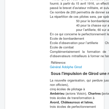
fournir, à partir du 15 avril 1916, un effe
Batailles
passé le brevet d’aviateur militaire, et sui
Ce nombre de 200 permettra de donner sat
Les As
La répartition de ces pilotes sera, par spé
50 pour le bombardement formé
Cahiers des As
40 pour la chasse sur avion
pour l’artillerie, 60 sur avions M
En ce qui concerne le perfectionnement le
Ecole de bombardement
Ecole d’observation pour l’artillerie C
Ecole de combat Cazau
Complémentairement la formation de 
d’observateurs mitrailleurs à former ne fai
Référence:
Général Adolphe Girod
Sous l'impulsion de Girod une r
La nouvelle organisation, qui perdure jusq
non officiers),
cinq écoles de pilotage à
Ambérieu
(avions Voisin),
Chartres (
avio
trois écoles de transformation à
Avord, Châteauroux et Istres
,
trois écoles de perfectionnement