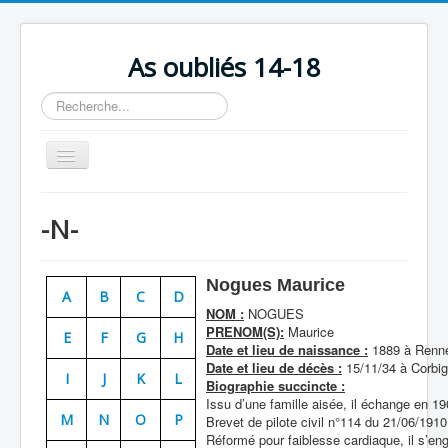
As oubliés 14-18
Rechercher
Basculer
la
navigation
Accueil
-N-
Chronologie
Escadrilles
Nogues Maurice
A
B
C
D
Organisation
NOM :
NOGUES
PRENOM(S):
Maurice
E
F
G
H
Avions
Date et lieu de naissance :
1889 à Renne
Date et lieu de décès :
15/11/34 à Corbig
Personnels
I
J
K
L
Biographie succincte :
Issu d’une famille aisée, il échange en 
Formation
M
N
O
P
Brevet de pilote civil n°114 du 21/06/1910
Réformé pour faiblesse cardiaque, il s’e
Doctrines