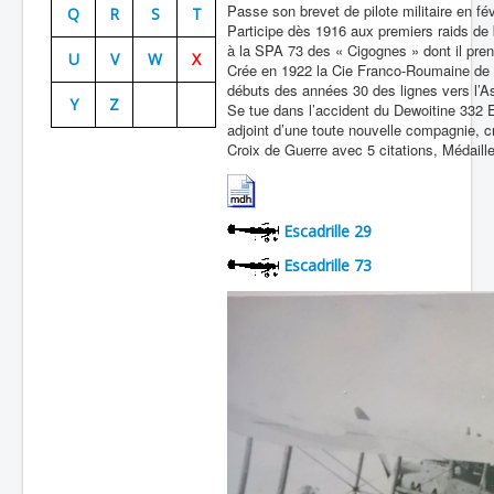
Passe son brevet de pilote militaire en fé
Q
R
S
T
Participe dès 1916 aux premiers raids de
Batailles
à la SPA 73 des « Cigognes » dont il pr
U
V
W
X
Les As
Crée en 1922 la Cie Franco-Roumaine de na
débuts des années 30 des lignes vers l’A
Y
Z
Cahiers des As
Se tue dans l’accident du Dewoitine 332 Em
adjoint d’une toute nouvelle compagnie, 
Croix de Guerre avec 5 citations, Médaille
Escadrille 29
Escadrille 73