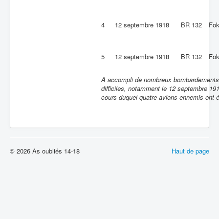
4
12 septembre 1918
BR 132
Fok
5
12 septembre 1918
BR 132
Fok
A accompli de nombreux bombardements à 
difficiles, notamment le 12 septembre 191
cours duquel quatre avions ennemis ont é
© 2026 As oubliés 14-18
Haut de page