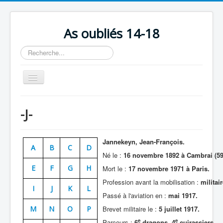
As oubliés 14-18
Rechercher
Basculer
la
navigation
Accueil
-J-
Chronologie
Escadrilles
Jannekeyn, Jean-François.
A
B
C
D
Organisation
Né le :
16 novembre 1892 à Cambrai (59
E
F
G
H
Mort le :
17 novembre 1971 à Paris.
Avions
Profession avant la mobilisation :
militai
Personnels
I
J
K
L
Passé à l'aviation en :
mai 1917.
Formation
M
N
O
P
Brevet militaire le :
5 juillet 1917.
Doctrines
e
e
Parcours :
6
dragons, 4
cuirassiers.