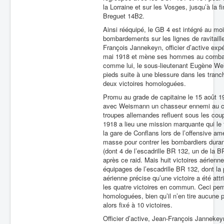
la Lorraine et sur les Vosges, jusqu’à la
Breguet 14B2.
Ainsi rééquipé, le GB 4 est intégré au mo
bombardements sur les lignes de ravitail
François Jannekeyn, officier d’active ex
mai 1918 et mène ses hommes au combat dan
comme lui, le sous-lieutenant Eugène We
pieds suite à une blessure dans les tranché
deux victoires homologuées.
Promu au grade de capitaine le 15 août 1
avec Weismann un chasseur ennemi au co
troupes allemandes refluent sous les coup
1918 a lieu une mission marquante qui le fa
la gare de Conflans lors de l’offensive amé
masse pour contrer les bombardiers durant 
(dont 4 de l’escadrille BR 132, un de la B
après ce raid. Mais huit victoires aérien
équipages de l’escadrille BR 132, dont la
aérienne précise qu’une victoire a été at
les quatre victoires en commun. Ceci per
homologuées, bien qu’il n’en tire aucune 
alors fixé à 10 victoires.
Officier d’active, Jean-François Jannekeyn