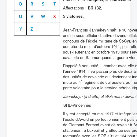
Q
R
S
T
Affectations :
BR 132.
Batailles
5 victoires.
U
V
W
X
Les As
Y
Z
Cahiers des As
Jean-François Jannekeyn naît le 16 nove
ancien sous-officier d’active devenu officie
concours de l’école militaire de St-Cyr, e
compter du mois d’octobre 1911, puis effec
sous-lieutenant en octobre 1913 pour serv
cavalerie de Saumur quand la guerre vient
Rappelé à son unité, il combat avec elle 
l’année 1914, il va passer près de deux a
des unités de cavalerie qui deviennent ina
e
muté au 4
régiment de cuirassiers au moi
porte volontaire pour le service aéronauti
Jannekeyn (à droite) et Weismann devant 
SHD-Vincennes
Il y est accepté en mai 1917 et intègre les
l’école d’Avord en perfectionnement puis 
de Clermont-Ferrand avant de revenir à Av
stationnant à Luxeuil et y effectue ses 
regroupée avec les SOP 131 et 134 pour 