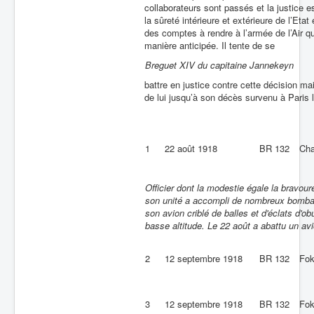
collaborateurs sont passés et la justice es
la sûreté intérieure et extérieure de l’Etat 
des comptes à rendre à l’armée de l’Air qui
manière anticipée. Il tente de se
Breguet XIV du capitaine Jannekeyn
battre en justice contre cette décision ma
de lui jusqu’à son décès survenu à Paris
1
22 août 1918
BR 132
Cha
Officier dont la modestie égale la bravoure
son unité a accompli de nombreux bombard
son avion criblé de balles et d'éclats d'
basse altitude. Le 22 août a abattu un a
2
12 septembre 1918
BR 132
Fok
3
12 septembre 1918
BR 132
Fok