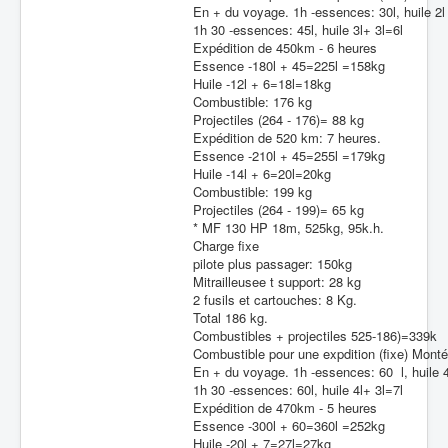
En + du voyage. 1h -essences: 30l, huile 2l
1h 30 -essences: 45l, huile 3l+ 3l=6l
Expédition de 450km - 6 heures
Essence -180l + 45=225l =158kg
Huile -12l + 6=18l=18kg
Combustible: 176 kg
Projectiles (264 - 176)= 88 kg
Expédition de 520 km: 7 heures.
Essence -210l + 45=255l =179kg
Huile -14l + 6=20l=20kg
Combustible: 199 kg
Projectiles (264 - 199)= 65 kg
* MF 130 HP 18m, 525kg, 95k.h.
Charge fixe
pilote plus passager: 150kg
Mitrailleusee t support: 28 kg
2 fusils et cartouches: 8 Kg.
Total 186 kg.
Combustibles + projectiles 525-186)=339k
Combustible pour une expdition (fixe) Monté
En + du voyage. 1h -essences: 60 l, huile 4
1h 30 -essences: 60l, huile 4l+ 3l=7l
Expédition de 470km - 5 heures
Essence -300l + 60=360l =252kg
Huile -20l + 7=27l=27kg