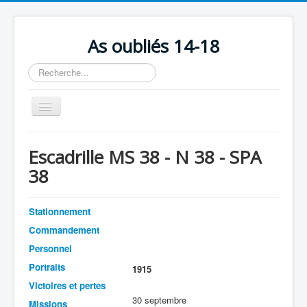
As oubliés 14-18
Rechercher
Basculer
la
navigation
Accueil
Escadrille MS 38 - N 38 - SPA
Chronologie
38
Escadrilles
Organisation
Stationnement
Commandement
Avions
Personnel
Personnels
Portraits
1915
Formation
Victoires et pertes
30 septembre
Doctrines
Missions