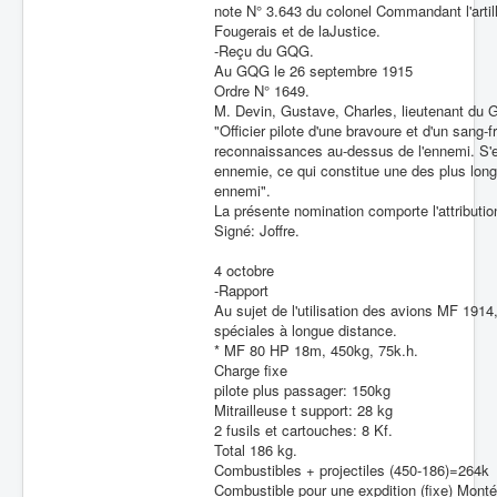
note N° 3.643 du colonel Commandant l'artil
Fougerais et de laJustice.
-Reçu du GQG.
Au GQG le 26 septembre 1915
Ordre N° 1649.
M. Devin, Gustave, Charles, lieutenant du Gé
"Officier pilote d'une bravoure et d'un sang-
reconnaissances au-dessus de l'ennemi. S'
ennemie, ce qui constitue une des plus longu
ennemi".
La présente nomination comporte l'attributi
Signé: Joffre.
4 octobre
-Rapport
Au sujet de l'utilisation des avions MF 19
spéciales à longue distance.
* MF 80 HP 18m, 450kg, 75k.h.
Charge fixe
pilote plus passager: 150kg
Mitrailleuse t support: 28 kg
2 fusils et cartouches: 8 Kf.
Total 186 kg.
Combustibles + projectiles (450-186)=264k
Combustible pour une expdition (fixe) Montée