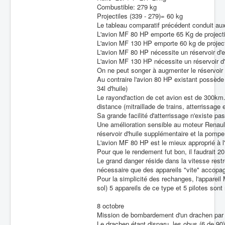
Combustible: 279 kg
Projectiles (339 - 279)= 60 kg
Le tableau comparatif précédent conduit au
L'avion MF 80 HP emporte 65 Kg de project
L'avion MF 130 HP emporte 60 kg de project
L'avion MF 80 HP nécessite un réservoir d'e
L'avion MF 130 HP nécessite un réservoir d'
On ne peut songer à augmenter le réservoir 
Au contraire l'avion 80 HP existant possède 
34l d'huile)
Le rayond'action de cet avion est de 300km
distance (mitraillade de trains, atterrissage
Sa grande facilité d'atterrissage n'existe pa
Une amélioration sensible au moteur Renault
réservoir d'huile supplémentaire et la pompe
L'avion MF 80 HP est le mieux approprié à 
Pour que le rendement fut bon, il faudrait 20
Le grand danger réside dans la vitesse rest
nécessaire que des appareils "vite" accopag
Pour la simplicité des rechanges, l'apparei
sol) 5 appareils de ce type et 5 pilotes sont
8 octobre
Mission de bombardement d'un drachen par le
Le drachen étant disparu, les obus (6 de 9