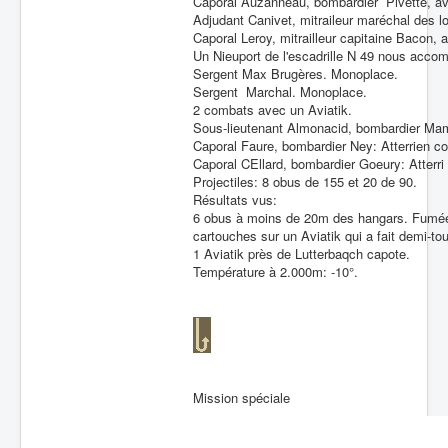
Caporal Auzanneau, bombardier Pivette, a
Adjudant Canivet, mitraileur maréchal des lo
Caporal Leroy, mitrailleur capitaine Bacon, 
Un Nieuport de l'escadrille N 49 nous accom
Sergent Max Brugères. Monoplace.
Sergent Marchal. Monoplace.
2 combats avec un Aviatik.
Sous-lieutenant Almonacid, bombardier Mamy
Caporal Faure, bombardier Ney: Atterrien co
Caporal CEllard, bombardier Goeury: Atterri
Projectiles: 8 obus de 155 et 20 de 90.
Résultats vus:
6 obus à moins de 20m des hangars. Fumée d
cartouches sur un Aviatik qui a fait demi-t
1 Aviatik près de Lutterbaqch capote.
Température à 2.000m: -10°.
Mission spéciale