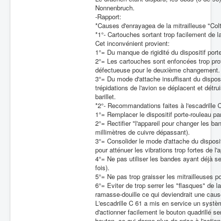
Nonnenbruch.
-Rapport:
*Causes d'enrayagea de la mitrailleuse "Colt"
*1°- Cartouches sortant trop facilement de l
Cet inconvénient provient:
1°= Du manque de rigidité du dispositif port
2°= Les cartouches sont enfoncées trop prof
défectueuse pour le deuxième changement.
3°= Du mode d'attache insuffisant du disposit
trépidations de l'avion se déplacent et détru
barillet.
*2°- Recommandations faites à l'escadrille 
1°= Remplacer le dispositif porte-rouleau par
2°= Rectifier "l'appareil pour changer les b
millimètres de cuivre dépassant).
3°= Consolider le mode d'attache du disposit
pour atténuer les vibrations trop fortes de l'
4°= Ne pas utiliser les bandes ayant déjà se
fois).
5°= Ne pas trop graisser les mitrailleuses p
6°= Eviter de trop serrer les "flasques" de l
ramasse-douille ce qui deviendrait une caus
L'escadrille C 61 a mis en service un syst
d'actionner facilement le bouton quadrillé s
bouton, ce qui donne plus de prise à l'action