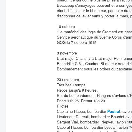
Beaucoup d'enrayages pouvant être corrigés 
étant difficile sur le bi-moteur, par suite du
d'actionner ce levier sans y porter la main, 
10 octobre
"Le maréchal des logis de Gromard est cassé
Service aéronautique du 36ème Corps d'ar
GQG le 7 octobre 1915
3 novembre
Etat-major Chantilly à Etat-major Remiremo
Escadrille C 61, Caudron Bi-moteur sera diri
Bombardement sous les ordres du capitain
23 novembre
Très beau temps.
Repos jusqu'à 9 heures.
But du bombardement: Hangars d'avions d'
Déart 11h 25. Retour 13h 20.
Pilotes
Capitaine Happe, bombardier
Pautrat
. avio
Lieutenant Dutreuil, bombardier Bourdet avi
Sergent Vial, bombardier Nepveu, avion 10
Caporal Happe, bombardier Lescali, avion 7