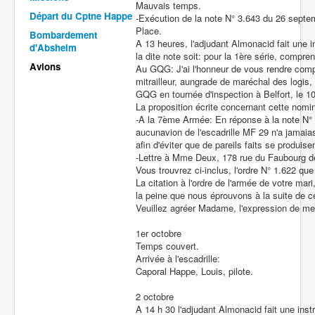
Mauvais temps.
Départ du Cptne Happe
-Exécution de la note N° 3.643 du 26 septem
Batailles
Place.
Bombardement
A 13 heures, l'adjudant Almonacid fait une 
Les As
d'Absheim
la dite note soit: pour la 1ère série, compre
Avions
Cahiers des As
Au GQG: J'ai l'honneur de vous rendre compt
mitrailleur, aungrade de maréchal des logis,
GQG en tournée d'inspection à Belfort, le 10
La proposition écrite concernant cette nom
-A la 7ème Armée: En réponse à la note N° 
aucunavion de l'escadrille MF 29 n'a jamaias
afin d'éviter que de pareils faits se produise
-Lettre à Mme Deux, 178 rue du Faubourg d
Vous trouvrez ci-inclus, l'ordre N° 1.622 que
La citation à l'ordre de l'armée de votre mar
la peine que nous éprouvons à la suite de c
Veuillez agréer Madame, l'expression de me
1er octobre
Temps couvert.
Arrivée à l'escadrille:
Caporal Happe, Louis, pilote.
2 octobre
A 14 h 30 l'adjudant Almonacid fait une inst