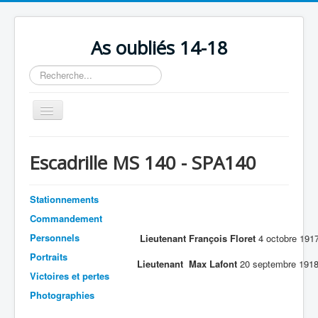
As oubliés 14-18
Rechercher
Basculer
la
navigation
Accueil
Escadrille MS 140 - SPA140
Chronologie
Escadrilles
Stationnements
Organisation
Commandement
Personnels
Lieutenant François Floret
4 octobre 191
Avions
Portraits
Lieutenant Max Lafont
20 septembre 191
Personnels
Victoires et pertes
Formation
Photographies
Doctrines