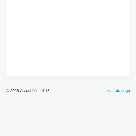
Batailles
Les As
Cahiers des As
© 2026 As oubliés 14-18
Haut de page