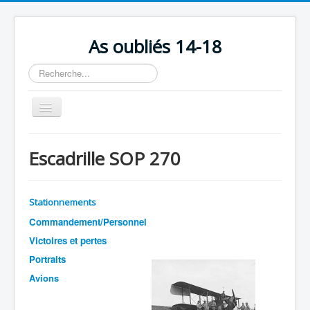
As oubliés 14-18
Rechercher
Basculer
la
navigation
Accueil
Escadrille SOP 270
Chronologie
Escadrilles
Stationnements
Organisation
Commandement/Personnel
Avions
Victoires et pertes
Portraits
Personnels
Avions
Formation
Doctrines