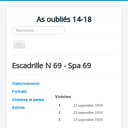
As oubliés 14-18
Rechercher
Basculer
la
navigation
Accueil
Escadrille N 69 - Spa 69
Chronologie
Escadrilles
Stationnements
Organisation
Portraits
Victoires
Avions
Victoires et pertes
1
22 septembre 1916
Personnels
Avions
2
23 septembre 1916
Formation
3
23 septembre 1916
Doctrines