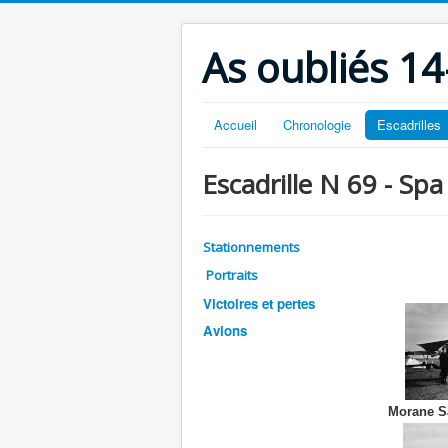
As oubliés 14
Accueil
Chronologie
Escadrilles
Escadrille N 69 - Spa
Stationnements
Portraits
Victoires et pertes
Avions
Morane Sa