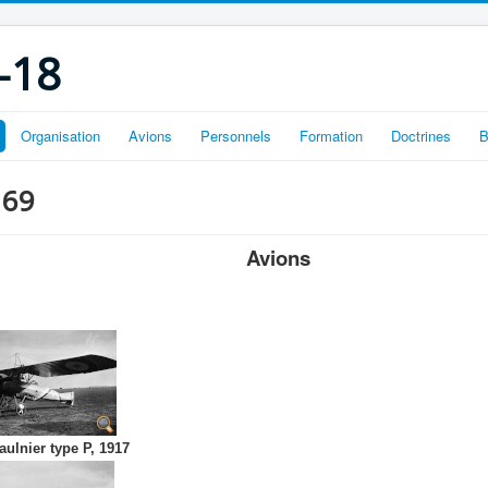
-18
Organisation
Avions
Personnels
Formation
Doctrines
B
 69
Avions
ulnier type P, 1917