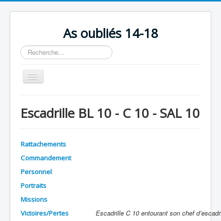
As oubliés 14-18
Rechercher
Basculer
la
navigation
Accueil
Escadrille BL 10 - C 10 - SAL 10
Chronologie
Escadrilles
Rattachements
Organisation
Commandement
Avions
Personnel
Personnels
Portraits
Missions
Formation
Escadrille C 10 entourant son chef d’escadri
Victoires/Pertes
Doctrines