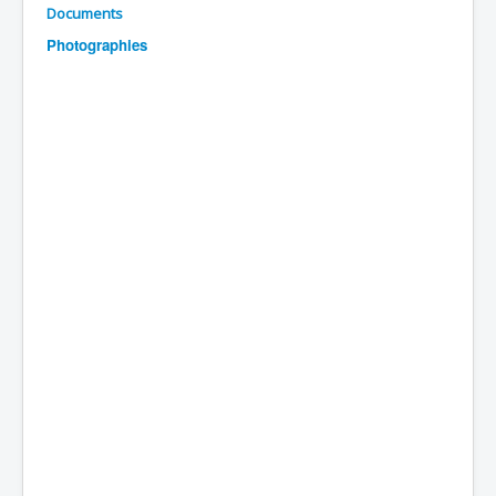
Documents
Batailles
Photographies
Les As
Cahiers des As