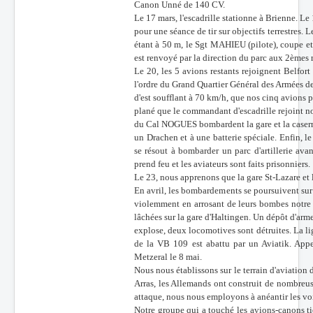
Canon Unné de 140 CV.
Le 17 mars, l'escadrille stationne à Brienne. Le
Batailles
pour une séance de tir sur objectifs terrestres. L
Les As
étant à 50 m, le Sgt MAHIEU (pilote), coupe et at
est renvoyé par la direction du parc aux 2èmes 
Cahiers des As
Le 20, les 5 avions restants rejoignent Belfort 
l'ordre du Grand Quartier Général des Armées de 
d'est soufflant à 70 km/h, que nos cinq avions p
plané que le commandant d'escadrille rejoint n
du Cal NOGUES bombardent la gare et la casern
un Drachen et à une batterie spéciale. Enfin, l
se résout à bombarder un parc d'artillerie avan
prend feu et les aviateurs sont faits prisonniers.
Le 23, nous apprenons que la gare St-Lazare et
En avril, les bombardements se poursuivent sur 
violemment en arrosant de leurs bombes notre 
lâchées sur la gare d'Haltingen. Un dépôt d'arm
explose, deux locomotives sont détruites. La li
de la VB 109 est abattu par un Aviatik. Appe
Metzeral le 8 mai.
Nous nous établissons sur le terrain d'aviation
Arras, les Allemands ont construit de nombreuse
attaque, nous nous employons à anéantir les voi
Notre groupe qui a touché les avions-canons ti