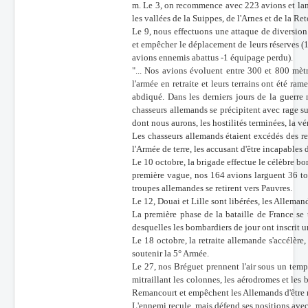
m. Le 3, on recommence avec 223 avions et lanç
les vallées de la Suippes, de l'Arnes et de la Re
Le 9, nous effectuons une attaque de diversion
et empêcher le déplacement de leurs réserves (1
avions ennemis abattus -1 équipage perdu).
"... Nos avions évoluent entre 300 et 800 mètr
l'armée en retraite et leurs terrains ont été ram
abdiqué. Dans les derniers jours de la guerre 
chasseurs allemands se précipitent avec rage sur
dont nous aurons, les hostilités terminées, la vé
Les chasseurs allemands étaient excédés des r
l'Armée de terre, les accusant d'être incapables d
Le 10 octobre, la brigade effectue le célèbre bo
première vague, nos 164 avions larguent 36 ton
troupes allemandes se retirent vers Pauvres.
Le 12, Douai et Lille sont libérées, les Alleman
La première phase de la bataille de France se t
desquelles les bombardiers de jour ont inscrit un
Le 18 octobre, la retraite allemande s'accélère,
soutenir la 5° Armée.
Le 27, nos Bréguet prennent l'air sous un temp
mitraillant les colonnes, les aérodromes et les
Remancourt et empêchent les Allemands d'être 
L'ennemi recule, mais défend ses positions ave