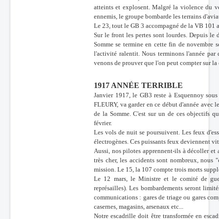
atteints et explosent. Malgré la violence du v
ennemis, le groupe bombarde les terrains d'avia
Le 23, tout le GB 3 accompagné de la VB 101 att
Sur le front les pertes sont lourdes. Depuis l
Somme se termine en cette fin de novembre so
l'activité ralentit. Nous terminons l'année par
venons de prouver que l'on peut compter sur l
1917 ANNÉE TERRIBLE
Janvier 1917, le GB3 reste à Esquennoy sou
FLEURY, va garder en ce début d'année avec le
de la Somme. C'est sur un de ces objectifs q
février.
Les vols de nuit se poursuivent. Les feux d'es
électrogènes. Ces puissants feux deviennent vit
Aussi, nos pilotes apprennent-ils à décoller et
très cher, les accidents sont nombreux, nous
mission. Le 15, la 107 compte trois morts supp
Le 12 mars, le Ministre et le comité de gue
représailles). Les bombardements seront limité
communications : gares de triage ou gares compr
casernes, magasins, arsenaux etc...
Notre escadrille doit être transformée en escad