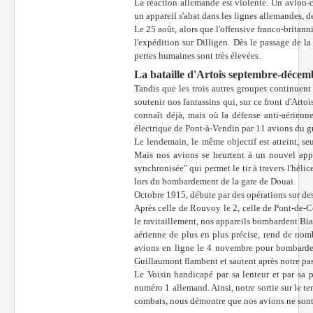
La réaction allemande est violente. Un avion-
un appareil s'abat dans les lignes allemandes, d
Le 25 août, alors que l'offensive franco-britan
l'expédition sur Dilligen. Dès le passage de la
pertes humaines sont très élevées.
La bataille d'Artois septembre-décem
Tandis que les trois autres groupes continuen
soutenir nos fantassins qui, sur ce front d'Art
connaît déjà, mais où la défense anti-aérienn
électrique de Pont-à-Vendin par 11 avions du gr
Le lendemain, le même objectif est atteint, se
Mais nos avions se heurtent à un nouvel appar
synchronisée" qui permet le tir à travers l'hélic
lors du bombardement de la gare de Douai.
Octobre 1915, débute par des opérations sur des 
Après celle de Rouvoy le 2, celle de Pont-de-Cou
le ravitaillement, nos appareils bombardent Biac
aérienne de plus en plus précise, rend de nom
avions en ligne le 4 novembre pour bombarder
Guillaumont flambent et sautent après notre pa
Le Voisin handicapé par sa lenteur et par sa 
numéro 1 allemand. Ainsi, notre sortie sur le te
combats, nous démontre que nos avions ne sont