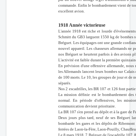
commande. Enfin le bombardement vient de to
excellent avion.
1918 Année victorieuse
L'année 1918 est riche et lourde d'événements
Schmitt du GB3 larguent 1550 kg de bombes sur 
Bréguet. Les équipages ont une grande confian
nouvel appareil. Les chasseurs allemands ne p
nos Bréguet se heurtent parfois à des avions p
L'activité est faible durant la première quinzain
En prévision d'une offensive allemande, nous re
les Allemands lancent leurs bombes sur Calais e
de 100 morts. Le 10, les groupes de jour et de n
séparés.
Nos 2 escadrilles, les BR 107 et 126 font par
La mission définie est le bombardement des t
normal. En période d'offensives, les miss
communication devient prioritaire.
La BR 107 s'en prend au dépôt et à la gare de Fr
Deux jours plus tard, neuf de ses Bréguet l
bombarde les gares et les dépôts de Ribemont 
ferrées de Laon-la-Fère, Laon-Pouilly, Chauffeu
Le 8 mars 1918, 7 Bréguet de l'escadrille 107, 8