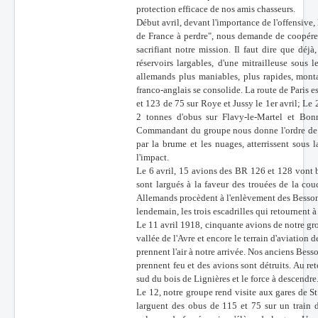
protection efficace de nos amis chasseurs.
Début avril, devant l'importance de l'offensive,
de France à perdre", nous demande de coopérer 
sacrifiant notre mission. Il faut dire que déjà
réservoirs largables, d'une mitrailleuse sous
allemands plus maniables, plus rapides, montan
franco-anglais se consolide. La route de Paris 
et 123 de 75 sur Roye et Jussy le 1er avril; Le 2,
2 tonnes d'obus sur Flavy-le-Martel et Bonn
Commandant du groupe nous donne l'ordre de bo
par la brume et les nuages, atterrissent so
l'impact.
Le 6 avril, 15 avions des BR 126 et 128 vont 
sont largués à la faveur des trouées de la co
Allemands procèdent à l'enlèvement des Besso
lendemain, les trois escadrilles qui retournent 
Le 11 avril 1918, cinquante avions de notre g
vallée de l'Avre et encore le terrain d'aviatio
prennent l'air à notre arrivée. Nos anciens Bes
prennent feu et des avions sont détruits. Au 
sud du bois de Lignières et le force à descendre
Le 12, notre groupe rend visite aux gares de S
larguent des obus de 115 et 75 sur un train d