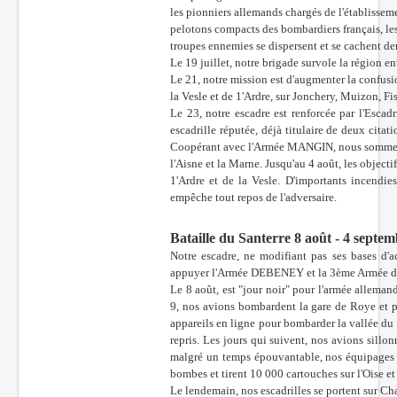
les pionniers allemands chargés de l'établissem
pelotons compacts des bombardiers français, le
troupes ennemies se dispersent et se cachent der
Le 19 juillet, notre brigade survole la région 
Le 21, notre mission est d'augmenter la confusio
la Vesle et de 1'Ardre, sur Jonchery, Muizon, F
Le 23, notre escadre est renforcée par l'Esc
escadrille réputée, déjà titulaire de deux citat
Coopérant avec l'Armée MANGIN, nous sommes
l'Aisne et la Marne. Jusqu'au 4 août, les objecti
1'Ardre et de la Vesle. D'importants incendies
empêche tout repos de l'adversaire.
Bataille du Santerre 8 août - 4 septe
Notre escadre, ne modifiant pas ses bases d'a
appuyer l'Armée DEBENEY et la 3ème Armée d
Le 8 août, est "jour noir" pour l'armée allemande
9, nos avions bombardent la gare de Roye et 
appareils en ligne pour bombarder la vallée du
repris. Les jours qui suivent, nos avions sillo
malgré un temps épouvantable, nos équipages v
bombes et tirent 10 000 cartouches sur l'Oise et 
Le lendemain, nos escadrilles se portent sur C