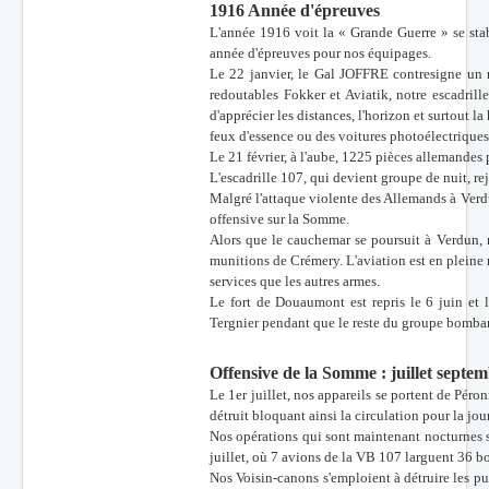
1916 Année d'épreuves
L'année 1916 voit la « Grande Guerre » se stab
année d'épreuves pour nos équipages.
Le 22 janvier, le Gal JOFFRE contresigne un
redoutables Fokker et Aviatik, notre escadrille 
d'apprécier les distances, l'horizon et surtout l
feux d'essence ou des voitures photoélectriques
Le 21 février, à l'aube, 1225 pièces allemandes 
L'escadrille 107, qui devient groupe de nuit, r
Malgré l'attaque violente des Allemands à Verdu
offensive sur la Somme.
Alors que le cauchemar se poursuit à Verdun, n
munitions de Crémery. L'aviation est en pleine 
services que les autres armes.
Le fort de Douaumont est repris le 6 juin et 
Tergnier pendant que le reste du groupe bombar
Offensive de la Somme : juillet septe
Le 1er juillet, nos appareils se portent de Pér
détruit bloquant ainsi la circulation pour la jou
Nos opérations qui sont maintenant nocturnes so
juillet, où 7 avions de la VB 107 larguent 36 bo
Nos Voisin-canons s'emploient à détruire les pui