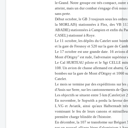
le-Grand. Notre groupe est très compact, outre
atteint, mais un dur combat s'engage d'où nous 
sans perte.
Début octobre, le GB 3 toujours sous les ord
la MORLAIS) stationnées à Flez, des VB 1
ABADIE) stationnées à Campien et enfin du Pa
CASEL) stationné à Roye.
Le 11 octobre, les dépôts du Catelet sont bomb
et la gare de Fresnoy et 520 sur la gare de Camb
Le 17 octobre est une grande date. 16 avions de
Mont d'Origny" est rude, l'adversaire supérieur
Le Cal HURTEAU pilote et le Sgt CELLE mitrail
108. Un avion de chasse allemand est abattu. G
bombes sur la gare de Mont d'Origny et 1060 su
Catelet.
Le mois se termine par des expéditions sur les
d'Assis sur Serre, sur les cantonnements de Que
Les objectifs se situent entre 5 km (Catelet) et 
En novembre, le Sopwith a perdu la faveur des 
L.V.G et Aviatik, ainsi qu'aux Halberstadt tr
vomissant le feu de leurs canons et mitraille
première charge blindée de l'histoire.
En décembre, la 107 se transforme sur Bréguet XI
par un nouvel alliage léger d'aluminium à hau