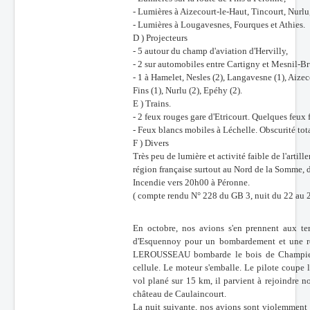
- Lumières à Aizecourt-le-Haut, Tincourt, Nurlu
- Lumières à Lougavesnes, Fourques et Athies.
D ) Projecteurs
- 5 autour du champ d'aviation d'Hervilly,
- 2 sur automobiles entre Cartigny et Mesnil-Br
- 1 à Hamelet, Nesles (2), Langavesne (1), Aizeco
Fins (1), Nurlu (2), Epéhy (2).
E ) Trains.
- 2 feux rouges gare d'Etricourt. Quelques feux
- Feux blancs mobiles à Léchelle. Obscurité tot
F ) Divers
Très peu de lumière et activité faible de l'arti
région française surtout au Nord de la Somme, d
Incendie vers 20h00 à Péronne.
( compte rendu N° 228 du GB 3, nuit du 22 au 
En octobre, nos avions s'en prennent aux te
d'Esquennoy pour un bombardement et une re
LEROUSSEAU bombarde le bois de Champien, u
cellule. Le moteur s'emballe. Le pilote coupe l
vol plané sur 15 km, il parvient à rejoindre nos
château de Caulaincourt.
La nuit suivante, nos avions sont violemment c