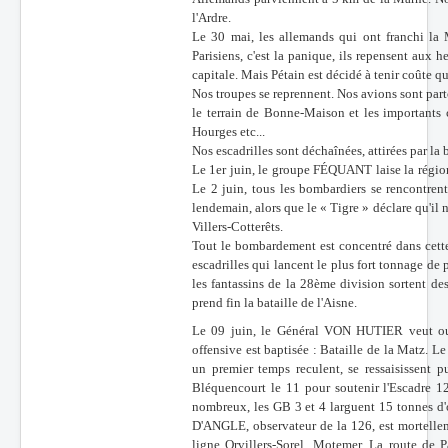
l'Ardre.
Le 30 mai, les allemands qui ont franchi la
Parisiens, c'est la panique, ils repensent aux
capitale. Mais Pétain est décidé à tenir coûte q
Nos troupes se reprennent. Nos avions sont part
le terrain de Bonne-Maison et les importants 
Hourges etc...
Nos escadrilles sont déchaînées, attirées par la
Le 1er juin, le groupe FÉQUANT laise la région
Le 2 juin, tous les bombardiers se rencontr
lendemain, alors que le « Tigre » déclare qu'il n
Villers-Cotterêts.
Tout le bombardement est concentré dans cette 
escadrilles qui lancent le plus fort tonnage de 
les fantassins de la 28ème division sortent des
prend fin la bataille de l'Aisne.
Le 09 juin, le Général VON HUTIER veut ouvr
offensive est baptisée : Bataille de la Matz. 
un premier temps reculent, se ressaisissent p
Bléquencourt le 11 pour soutenir l'Escadre 12
nombreux, les GB 3 et 4 larguent 15 tonnes d'
D'ANGLE, observateur de la 126, est mortelle
ligne Orvillers-Sorel, Motemer. La route de 