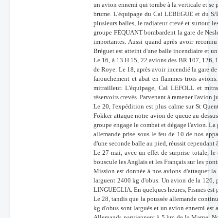
un avion ennemi qui tombe à la verticale et se 
brume. L'équipage du Cal LEBEGUE et du S/Lt L
plusieurs balles, le radiateur crevé et surtout
groupe FÉQUANT bombardent la gare de Nesle. 
importantes. Aussi quand après avoir reconnu
Bréguet est atteint d'une balle incendiaire et un
Le 16, à 13 H 15, 22 avions des BR 107, 126, 
de Roye. Le 18, après avoir incendié la gare de
farouchement et abat en flammes trois avio
mitrailleur. L'équipage, Cal LEFOLL et mitra
réservoirs crevés. Parvenant à ramener l'avion jus
Le 20, l'expédition est plus calme sur St Quent
Fokker attaque notre avion de queue au-dessus 
groupe engage le combat et dégage l'avion. La 
allemande prise sous le feu de 10 de nos appa
d'une seconde balle au pied, réussit cependan
Le 27 mai, avec un effet de surprise totale, 
bouscule les Anglais et les Français sur les pont
Mission est donnée à nos avions d'attaquer la
larguent 2400 kg d'obus. Un avion de la 126, pr
LINGUEGLIA. En quelques heures, Fismes est p
Le 28, tandis que la poussée allemande continu
kg d'obus sont largués et un avion ennemi est 
Allemands parviennent à 5 km de la Marne. Not