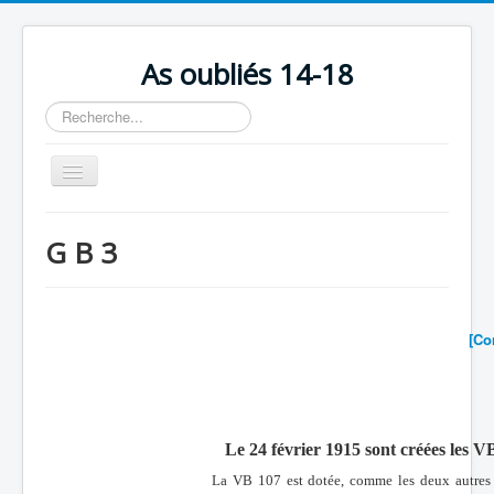
As oubliés 14-18
Rechercher
Basculer
la
navigation
Accueil
G B 3
Chronologie
Escadrilles
Organisation
[Co
Avions
Personnels
Formation
Le 24 février 1915 sont créées les
La VB 107 est dotée, comme les deux autres 
Doctrines