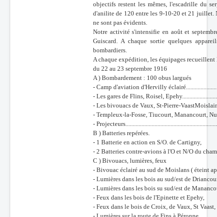
objectifs restent les mêmes, l'escadrille du s
d'anilite de 120 entre les 9-10-20 et 21 juillet
ne sont pas évidents.
Notre activité s'intensifie en août et septembr
Guiscard. A chaque sortie quelques apparei
bombardiers.
A chaque expédition, les équipages recueillen
du 22 au 23 septembre 1916
A ) Bombardement : 100 obus largués
- Camp d'aviation d'Hervilly éclairé..........................
- Les gares de Flins, Roisel, Epehy............................
- Les bivouacs de Vaux, St-Pierre-VaastMoislains.......
- Templeux-la-Fosse, Tiucourt, Manancourt, Nurlu.....
- Projecteurs.............................................................
B ) Batteries repérées.
- 1 Batterie en action en S/O. de Cartigny,
- 2 Batteries contre-avions à l'O et N/O du cham
C ) Bivouacs, lumières, feux
- Bivouac éclairé au sud de Moislans ( éteint 
- Lumières dans les bois au sud/est de Driancou
- Lumières dans les bois su sud/est de Mananco
- Feux dans les bois de l'Epinette et Epehy,
- Feux dans le bois de Croix, de Vaux, St Vaast,
- Lumières sur la route de Fins à Péronne,