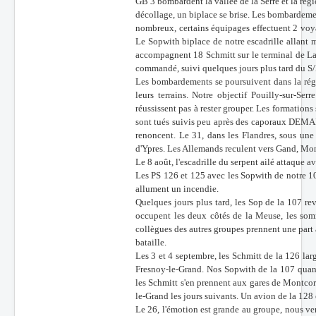
GB 3 bombardent la vallée de la Serre et la rég
décollage, un biplace se brise. Les bombardeme
nombreux, certains équipages effectuent 2 voya
Le Sopwith biplace de notre escadrille allant 
accompagnent 18 Schmitt sur le terminal de La
commandé, suivi quelques jours plus tard du S/
Les bombardements se poursuivent dans la régi
leurs terrains. Notre objectif Pouilly-sur-Se
réussissent pas à rester grouper. Les formatio
sont tués suivis peu après des caporaux DEMAI
renoncent. Le 31, dans les Flandres, sous une p
d'Ypres. Les Allemands reculent vers Gand, Mond
Le 8 août, l'escadrille du serpent ailé attaque 
Les PS 126 et 125 avec les Sopwith de notre 107
allument un incendie.
Quelques jours plus tard, les Sop de la 107 rev
occupent les deux côtés de la Meuse, les so
collègues des autres groupes prennent une part 
bataille.
Les 3 et 4 septembre, les Schmitt de la 126 lar
Fresnoy-le-Grand. Nos Sopwith de la 107 quant
les Schmitt s'en prennent aux gares de Montco
le-Grand les jours suivants. Un avion de la 128 
Le 26, l'émotion est grande au groupe, nous ve