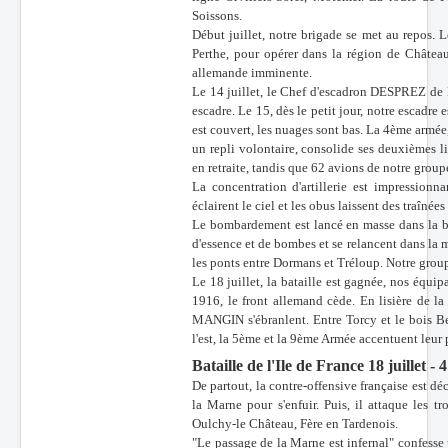
Soissons.
Début juillet, notre brigade se met au repos. L
Perthe, pour opérer dans la région de Château
allemande imminente.
Le 14 juillet, le Chef d'escadron DESPREZ 
escadre. Le 15, dès le petit jour, notre escadre
est couvert, les nuages sont bas. La 4ème armée
un repli volontaire, consolide ses deuxièmes li
en retraite, tandis que 62 avions de notre group
La concentration d'artillerie est impressionna
éclairent le ciel et les obus laissent des traînées
Le bombardement est lancé en masse dans la bata
d'essence et de bombes et se relancent dans la 
les ponts entre Dormans et Tréloup. Notre group
Le 18 juillet, la bataille est gagnée, nos équip
1916, le front allemand cède. En lisière de la
MANGIN s'ébranlent. Entre Torcy et le bois 
l'est, la 5ème et la 9ème Armée accentuent leur
Bataille de l'Ile de France 18 juillet - 
De partout, la contre-offensive française est d
la Marne pour s'enfuir. Puis, il attaque les tro
Oulchy-le Château, Fère en Tardenois.
"Le passage de la Marne est infernal" confes