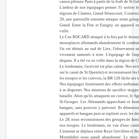
canon pilonne Paris à partir de la forêt de St Go
L'ardeur de nos équipages permet 31 sorties le
régions de Clastres, Grand Séraucourt, Coutesco
20, une patrouille ennemie attaque notre group
Grand. Entre la Fère et Essigny un appareil est
vrille.
Le Cne ROCARD attaqué à la fois par le dessus et
monoplaces allemands abandonnent le combat. T
Un est détruit au sud de Liez, l'observateur 
vivement ramenés à terre. L'équipage de l'a
disparu. Il a été vu en vrille dans la région de C
Le lendemain, l'activité est plus calme. Nos av
sur le canal de St Quentin) et reconnaissent les 
les troupes et les convois, la BR 126 lâche ses 
Nos équipages fournissent des efforts surhumai
à se disperser. Nos missions de sacrifice stoppe
bataille. Alors qu'ils attaquent un convoi, l
St-Georges. Les Allemands approchant et bombar
hangars, sans pouvoir y parvenir. Ils démontent
appareils et hangars puis se replient avec les der
Le 28, nous reconnaissons des groupes de fantas
nos troupes. Le lendemain, en vue d'une contre
L'ennemi se déplace entre Roye Grivillers et B
Montdidier nous paraît abandonné. Le mois