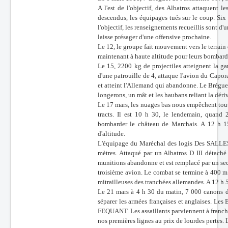
A l'est de l'objectif, des Albatros attaquent
descendus, les équipages tués sur le coup. Si
l'objectif, les renseignements recueillis sont d
laisse présager d'une offensive prochaine.
Le 12, le groupe fait mouvement vers le terrai
maintenant à haute altitude pour leurs bombarde
Le 15, 2200 kg de projectiles atteignent la g
d'une patrouille de 4, attaque l'avion du Ca
et atteint l'Allemand qui abandonne. Le Brégue
longerons, un mât et les haubans reliant la dériv
Le 17 mars, les nuages bas nous empêchent toute
tracts. Il est 10 h 30, le lendemain, qua
bombarder le château de Marchais. A 12 h 15 
d'altitude.
L'équipage du Maréchal des logis Des SALLES 
mètres. Attaqué par un Albatros D III détaché
munitions abandonne et est remplacé par un se
troisième avion. Le combat se termine à 400 m d'
mitrailleuses des tranchées allemandes. A 12 h 50
Le 21 mars à 4 h 30 du matin, 7 000 canons d
séparer les armées françaises et anglaises. L
FEQUANT. Les assaillants parviennent à franch
nos premières lignes au prix de lourdes pertes.