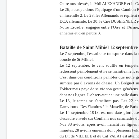
Outre nos blessés, le Mdl ALEXANDRE et le Ca
Le 26, nous perdons l'équipage d'un Caudron R
en incendie 2. Le 28, les Allemands se replient 
DCA allemande. Le 30, le Cne DUSEIGNEUR 
Notre Escadre, engagée entre l'Oise et l'Aisn
ennemis et d'en perdre 3.
Bataille de Saint-Mihiel 12 septembre
Le 7 septembre, l'escadre se transporte dans la 
boucle de St Mihiel.
Le 12 septembre, le vent souffle en tempête, 
redressent péniblement et ne se maintiennent en
C'est dans ces conditions pénibles que notre
surprise par 8 avions de chasse. Un Bréguet 
Fokker mais paye de sa vie son geste généreux. 
dans nos lignes. L'observateur a une balle dans 
Le 13, le temps ne s'améliore pas. Les 22 app
Damvitoux. Des Flandres à la Moselle, de Paris
Le 14 septembre 1918, est une date glorieus
d'escadre envoie sur Conflans nos camarades du
Nos 33 avions, après avoir franchi les lignes 
minutes, 28 avions ennemis dont plusieurs Fokke
du Ltt de VILLÈLE et du Cal VALAT est atteint 