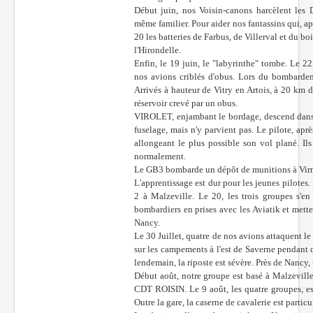
Début juin, nos Voisin-canons harcèlent les 
même familier. Pour aider nos fantassins qui, a
20 les batteries de Farbus, de Villerval et du bo
l'Hirondelle.
Enfin, le 19 juin, le "labyrinthe" tombe. Le 
nos avions criblés d'obus. Lors du bombardem
Arrivés à hauteur de Vitry en Artois, à 20 km 
réservoir crevé par un obus.
VIROLET, enjambant le bordage, descend dans le 
fuselage, mais n'y parvient pas. Le pilote, apr
allongeant le plus possible son vol plané. Ils
normalement.
Le GB3 bombarde un dépôt de munitions à Virny l
L'apprentissage est dur pour les jeunes pilotes.
2 à Malzeville. Le 20, les trois groupes s'e
bombardiers en prises avec les Aviatik et mette
Nancy.
Le 30 Juillet, quatre de nos avions attaquent l
sur les campements à l'est de Saverne pendant q
lendemain, la riposte est sévère. Près de Nanc
Début août, notre groupe est basé à Malzevill
CDT ROISIN. Le 9 août, les quatre groupes, es
Outre la gare, la caserne de cavalerie est partic