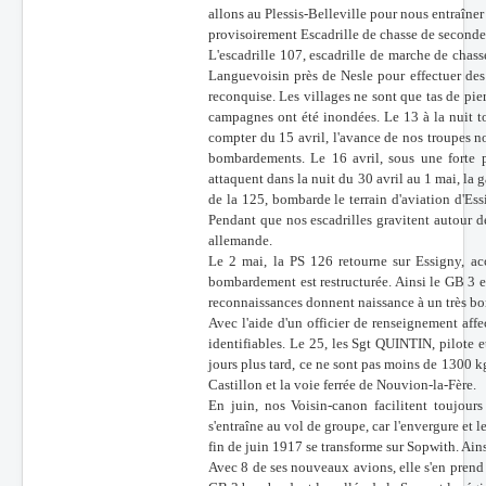
allons au Plessis-Belleville pour nous entraîne
provisoirement Escadrille de chasse de seconde
L'escadrille 107, escadrille de marche de chasse
Languevoisin près de Nesle pour effectuer des p
reconquise. Les villages ne sont que tas de pier
campagnes ont été inondées. Le 13 à la nuit t
compter du 15 avril, l'avance de nos troupes no
bombardements. Le 16 avril, sous une forte p
attaquent dans la nuit du 30 avril au 1 mai, la
de la 125, bombarde le terrain d'aviation d'Ess
Pendant que nos escadrilles gravitent autour de
allemande.
Le 2 mai, la PS 126 retourne sur Essigny, a
bombardement est restructurée. Ainsi le GB 3 
reconnaissances donnent naissance à un très b
Avec l'aide d'un officier de renseignement affe
identifiables. Le 25, les Sgt QUINTIN, pilote
jours plus tard, ce ne sont pas moins de 1300 kg
Castillon et la voie ferrée de Nouvion-la-Fère.
En juin, nos Voisin-canon facilitent toujour
s'entraîne au vol de groupe, car l'envergure et l
fin de juin 1917 se transforme sur Sopwith. Ain
Avec 8 de ses nouveaux avions, elle s'en prend 