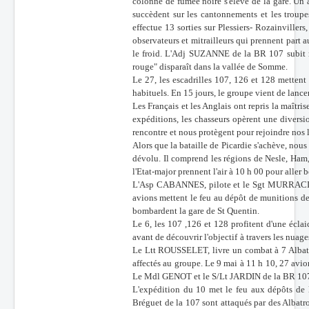
colonne de fumée noire s'élève de la gare. U
succèdent sur les cantonnements et les troupe
effectue 13 sorties sur Plessiers- Rozainviller
observateurs et mitrailleurs qui prennent part
le froid. L'Adj SUZANNE de la BR 107 subit mê
rouge" disparaît dans la vallée de Somme.
Le 27, les escadrilles 107, 126 et 128 mettent
habituels. En 15 jours, le groupe vient de lance
Les Français et les Anglais ont repris la maîtri
expéditions, les chasseurs opèrent une diversio
rencontre et nous protègent pour rejoindre nos 
Alors que la bataille de Picardie s'achève, n
dévolu. Il comprend les régions de Nesle, Ham
l'Etat-major prennent l'air à 10 h 00 pour aller
L'Asp CABANNES, pilote et le Sgt MURRACIOL
avions mettent le feu au dépôt de munitions de 
bombardent la gare de St Quentin.
Le 6, les 107 ,126 et 128 profitent d'une écla
avant de découvrir l'objectif à travers les nuages
Le Ltt ROUSSELET, livre un combat à 7 Albatro
affectés au groupe. Le 9 mai à 11 h 10, 27 avio
Le Mdl GENOT et le S/Lt JARDIN de la BR 107 
L'expédition du 10 met le feu aux dépôts de l
Bréguet de la 107 sont attaqués par des Alba