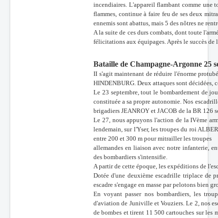
incendiaires. L'appareil flambant comme une t
flammes, continue à faire feu de ses deux mitra
ennemis sont abattus, mais 5 des nôtres ne rentr
A la suite de ces durs combats, dont toute l'ar
félicitations aux équipages. Après le succès de
Bataille de Champagne-Argonne 25 
II s'agit maintenant de réduire l'énorme protub
HINDENBURG. Deux attaques sont décidées, cel
Le 23 septembre, tout le bombardement de jou
constituée a sa propre autonomie. Nos escadrille
brigadiers JEANROY et JACOB de la BR 126 son
Le 27, nous appuyons l'action de la IVème ar
lendemain, sur l'Yser, les troupes du roi ALBER
entre 200 et 300 m pour mitrailler les troupes
allemandes en liaison avec notre infanterie, en
des bombardiers s'intensifie.
A partir de cette époque, les expéditions de l'e
Dotée d'une deuxième escadrille triplace de p
escadre s'engage en masse par pelotons bien gr
En voyant passer nos bombardiers, les troupe
d'aviation de Juniville et Vouziers. Le 2, nos 
de bombes et tirent 11 500 cartouches sur les 