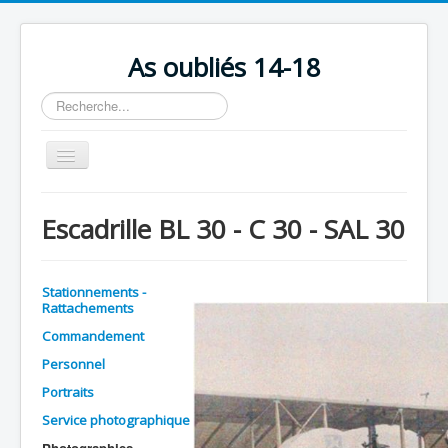
As oubliés 14-18
Rechercher
Basculer
la
navigation
Accueil
Escadrille BL 30 - C 30 - SAL 30
Chronologie
Escadrilles
Stationnements -
Organisation
Rattachements
Commandement
Avions
Personnel
Personnels
Portraits
Formation
Service photographique
Doctrines