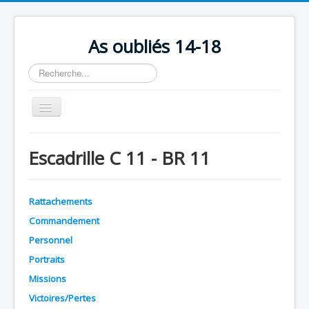
As oubliés 14-18
Rechercher
Basculer
la
navigation
Accueil
Escadrille C 11 - BR 11
Chronologie
Escadrilles
Rattachements
Organisation
Commandement
Avions
Personnel
Personnels
Portraits
Missions
Formation
Victoires/Pertes
Doctrines