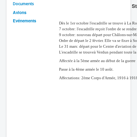
Documents
St
Batailles
Avions
Les As
Evénements
Dès le 1er octobre l'escadrille se trouve à La 
Cahiers des As
7 octobre: l'escadrille reçoit l'ordre de se rendr
9 octobre: nouveau départ pour Châlons-sur-Mar
Ordre de départ le 2 février. Elle va se fixer 
Le 31 mars: départ pour le Centre d'aviation de
L'escadrille se trouveà Verdun pendant toute la
Affectée à la 5ème armée au début de la guerre
Passe à la 4ème armée le 10 août.
Affectations: 2ème Corps d'Armée, 1916 à 191