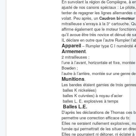
En survolant la région de Compiègne, à envir
ajusté de nos canons spéciaux : Le pilote, 
tenter de regagner les lignes allemandes ce
volait. Peu après, un
Caudron bi-moteur
mitrailleuse s’enraya à la 3° cartouche. 
affirme également que le moteur fonctionna
qu’il avoue être très novice et dénué de sa
IL déclare en outre que l’autre Rumpler l’a
Appareil
– Rumpler type C I numéroté 
Armement
.
2 mitrailleuses :
l’une à l’avant, horizontale et fixe, monté
Bowden ;
l’autre à l’arrière, montée sur une genre d
Munitions
.
Les bandes étaient garnies de trois genre
balles K nickelées)
balles K cuivrées) à noyau d’acier
balles L. E. explosives à temps
Balles L.E.
D’après les déclarations de Thomas ces b
permettre une correction efficace du tir.
Elles ne seraient nullement explosives, 
fumée qui permettrait de les situer en dire
Elles ne pourraient ni détoner, ni éclater 