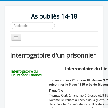
As oubliés 14-18
Rechercher
Basculer
la
navigation
Accueil
Interrogatoire d'un prisonnier
Chronologie
Escadrilles
Interrogatoire du Li
Interrogatoire du
Organisation
Lieutenant Thomas
Toutes unités.- 2° bureau III° Armée N°2
Avions
prisonnier le 6 aoù 1916 près de Moyenv
Personnels
Etat-Civil
Thomas Curt, 24 ans, né à Dresde était F
Formation
Nommé lieutenant au début de la guerre, e
dans l’école d’observateurs où il reste 2 m
Doctrines