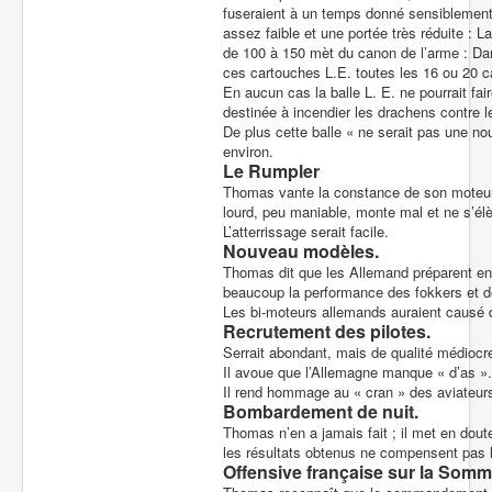
fuseraient à un temps donné sensiblement l
assez faible et une portée très réduite : L
de 100 à 150 mèt du canon de l’arme : Dan
ces cartouches L.E. toutes les 16 ou 20 
En aucun cas la balle L. E. ne pourrait fai
destinée à incendier les drachens contre l
De plus cette balle « ne serait pas une n
environ.
Le Rumpler
Thomas vante la constance de son moteur et
lourd, peu maniable, monte mal et ne s’él
L’atterrissage serait facile.
Nouveau modèles.
Thomas dit que les Allemand préparent en 
beaucoup la performance des fokkers et d
Les bi-moteurs allemands auraient causé 
Recrutement des pilotes.
Serrait abondant, mais de qualité médiocr
Il avoue que l’Allemagne manque « d’as ».
Il rend hommage au « cran » des aviateurs
Bombardement de nuit.
Thomas n’en a jamais fait ; il met en dout
les résultats obtenus ne compensent pas l
Offensive française sur la Somm