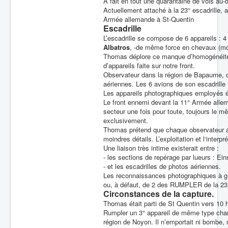
A fait en tout une quarantaine de vols au-
Actuellement attaché à la 23° escadrille, 
Batailles
Armée allemande à St-Quentin
Escadrille
Les As
L’escadrille se compose de 6 appareils : 
Albatros
, -de même force en chevaux (m
Cahiers des As
Thomas déplore ce manque d’homogénéité d
d’appareils faite sur notre front.
Observateur dans la région de Bapaume, de
aériennes. Les 6 avions de son escadrille 
Les appareils photographiques employés 
Le front ennemi devant la 11° Armée allem
secteur une fois pour toute, toujours le mê
exclusivement.
Thomas prétend que chaque observateur arr
moindres détails. L’exploitation et l‘interpr
Une liaison très intime existerait entre :
- les sections de repérage par lueurs : 
- et les escadrilles de photos aériennes.
Les reconnaissances photographiques à gra
ou, à défaut, de 2 des RUMPLER de la 23°
Circonstances de la capture.
Thomas était parti de St Quentin vers 10 
Rumpler un 3° appareil de même type charg
région de Noyon. Il n’emportait ni bombe, 