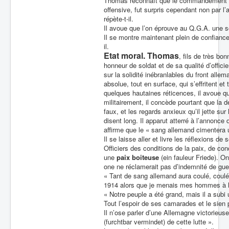
Thomas reconnaît que le commandement alle
offensive, fut surpris cependant non par l’
répète-t-il.
Il avoue que l’on éprouve au Q.G.A. une so
Il se montre maintenant plein de confiance 
il.
Etat moral. Thomas
, fils de très bon
honneur de soldat et de sa qualité d’offici
sur la solidité inébranlables du front allem
absolue, tout en surface, qui s’effritent 
quelques hautaines réticences, il avoue qu
militairement, il concède pourtant que la d
faux, et les regards anxieux qu’il jette su
disent long. Il apparut atterré à l’annonce 
affirme que le « sang allemand cimentera u
Il se laisse aller et livre les réflexions
Officiers des conditions de la paix, de con
une
paix boiteuse
(ein fauleur Friede). On
one ne réclamerait pas d’indemnité de guer
« Tant de sang allemand aura coulé, coulé
1914 alors que je menais mes hommes à l’
« Notre peuple a été grand, mais il a subi 
Tout l’espoir de ses camarades et le sien 
Il n’ose parler d’une Allemagne victorieus
(furchtbar vermindet) de cette lutte ».