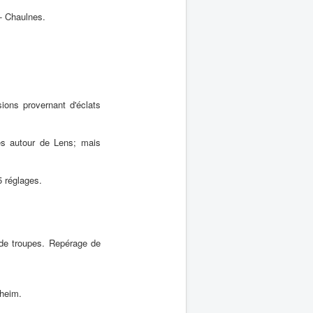
- Chaulnes.
ions provernant d'éclats
es autour de Lens; mais
 réglages.
de troupes. Repérage de
sheim.