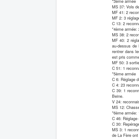
*3ème armée
MS 37: Vols de
MF 41: 2 recon
MF 2: 3 réglag
C 13: 2 reconn
*4ème armée: 2
MS 38: 2 recon
MF 40: 2 régla
au-dessus de S
rentrer dans le
est pris comme 
MF 50: 3 sortie
C 51: 1 reconn
*5ème armée
C 6: Réglage de
C 4: 23 reconn
C 39: 1 reconn
Beine.
V 24: reconnai
MS 12: Chasse
*6ème armée: 1
C 46: Réglage 
C 30: Repérage 
MS 3: 1 reconna
de La Fère ont