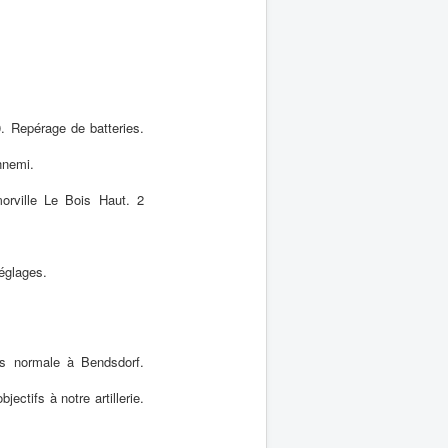
0. Repérage de batteries.
nnemi.
orville Le Bois Haut. 2
églages.
s normale à Bendsdorf.
ctifs à notre artillerie.