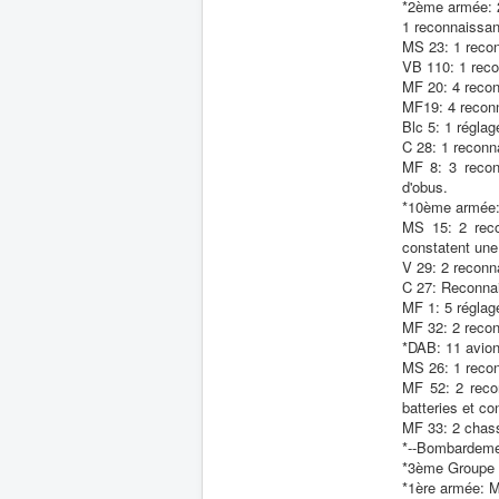
*2ème armée: 2
1 reconnaissan
MS 23: 1 reconn
VB 110: 1 reco
MF 20: 4 recon
MF19: 4 reconn
Blc 5: 1 réglag
C 28: 1 reconna
MF 8: 3 reconn
d'obus.
*10ème armée: 
MS 15: 2 reco
constatent une
V 29: 2 reconn
C 27: Reconnai
MF 1: 5 réglag
MF 32: 2 recon
*DAB: 11 avion
MS 26: 1 recon
MF 52: 2 reco
batteries et co
MF 33: 2 chass
*--Bombardem
*3ème Groupe d
*1ère armée: M