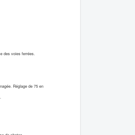
ce des voies ferrées.
énagée. Réglage de 75 en
.
se de photos.