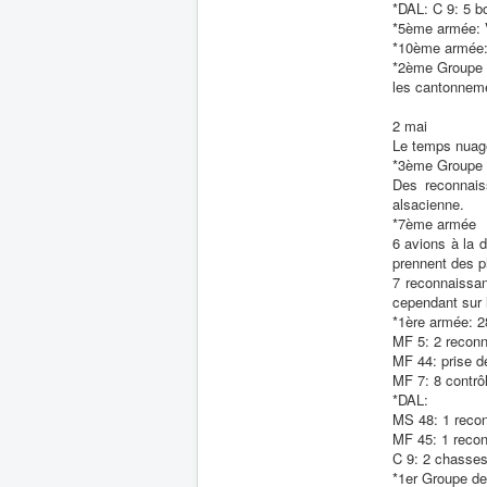
*DAL: C 9: 5 b
*5ème armée: V
*10ème armée:
*2ème Groupe d
les cantonneme
2 mai
Le temps nuage
*3ème Groupe
Des reconnais
alsacienne.
*7ème armée
6 avions à la 
prennent des p
7 reconnaissan
cependant sur 
*1ère armée: 2
MF 5: 2 reconn
MF 44: prise d
MF 7: 8 contrôl
*DAL:
MS 48: 1 recon
MF 45: 1 recon
C 9: 2 chasses
*1er Groupe d