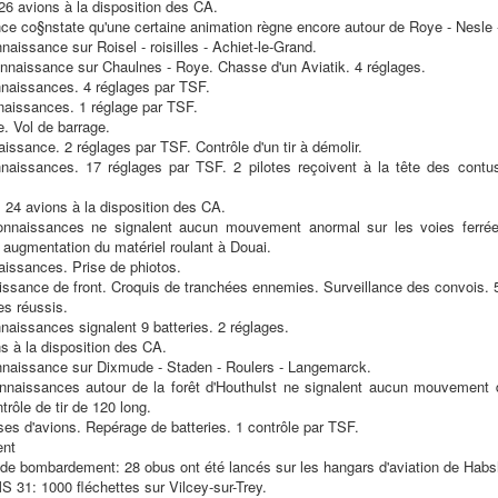
6 avions à la disposition des CA.
ce co§nstate qu'une certaine animation règne encore autour de Roye - Nesle 
aissance sur Roisel - roisilles - Achiet-le-Grand.
nnaissance sur Chaulnes - Roye. Chasse d'un Aviatik. 4 réglages.
naissances. 4 réglages par TSF.
aissances. 1 réglage par TSF.
e. Vol de barrage.
issance. 2 réglages par TSF. Contrôle d'un tir à démolir.
aissances. 17 réglages par TSF. 2 pilotes reçoivent à la tête des contus
24 avions à la disposition des CA.
nnaissances ne signalent aucun mouvement anormal sur les voies ferré
 augmentation du matériel roulant à Douai.
aissances. Prise de phiotos.
ssance de front. Croquis de tranchées ennemies. Surveillance des convois. 5
es réussis.
naissances signalent 9 batteries. 2 réglages.
s à la disposition des CA.
naissance sur Dixmude - Staden - Roulers - Langemarck.
nnaissances autour de la forêt d'Houthulst ne signalent aucun mouvement 
ntrôle de tir de 120 long.
es d'avions. Repérage de batteries. 1 contrôle par TSF.
ent
e bombardement: 28 obus ont été lancés sur les hangars d'aviation de Hab
S 31: 1000 fléchettes sur Vilcey-sur-Trey.