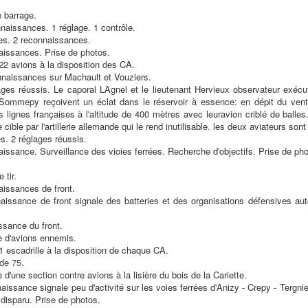
 barrage.
naissances. 1 réglage. 1 contrôle.
es. 2 reconnaissances.
aissances. Prise de photos.
2 avions à la disposition des CA.
naissances sur Machault et Vouziers.
ges réussis. Le caporal LAgnel et le lieutenant Hervieux observateur exéc
ommepy reçoivent un éclat dans le réservoir à essence: en dépit du vent 
s lignes françaises à l'altitude de 400 mètres avec leuravion criblé de balles.
cible par l'artillerie allemande qui le rend inutilisable. les deux aviateurs son
s. 2 réglages réussis.
aissance. Surveillance des vioies ferrées. Recherche d'objectifs. Prise de pho
 tir.
aissances de front.
aissance de front signale des batteries et des organisations défensives aut
ssance du front.
 d'avions ennemis.
 escadrille à la disposition de chaque CA.
de 75.
d'une section contre avions à la lisière du bois de la Cariette.
issance signale peu d'activité sur les voies ferrées d'Anizy - Crepy - Tergni
 disparu. Prise de photos.