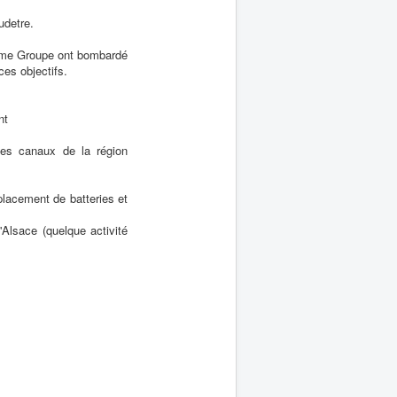
udetre.
2ème Groupe ont bombardé
es objectifs.
nt
les canaux de la région
placement de batteries et
'Alsace (quelque activité