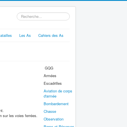
Rechercher
atailles
Les As
Cahiers des As
GQG
Armées
Escadrilles
Aviation de corps
d'armée
Bombardement
nt.
Chasse
 sur les voies ferrées.
Observation
Parcs et Réserves