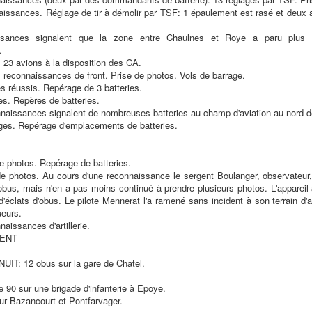
aissances. Réglage de tir à démolir par TSF: 1 épaulement est rasé et deux 
ssances signalent que la zone entre Chaulnes et Roye a paru plus 
.
23 avions à la disposition des CA.
 reconnaissances de front. Prise de photos. Vols de barrage.
es réussis. Repérage de 3 batteries.
es. Repères de batteries.
naissances signalent de nombreuses batteries au champ d'aviation au nord de
ges. Repérage d'emplacements de batteries.
e photos. Repérage de batteries.
e photos. Au cours d'une reconnaissance le sergent Boulanger, observateur,
'obus, mais n'en a pas moins continué à prendre plusieurs photos. L'appareil a
'éclats d'obus. Le pilote Mennerat l'a ramené sans incident à son terrain d'
ueurs.
aissances d'artillerie.
ENT
IT: 12 obus sur la gare de Chatel.
e 90 sur une brigade d'infanterie à Epoye.
ur Bazancourt et Pontfarvager.