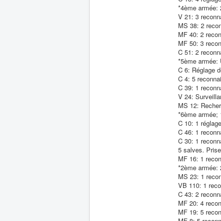
*4ème armée: 2
V 21: 3 reconn
MS 38: 2 recon
MF 40: 2 recon
MF 50: 3 recon
C 51: 2 reconna
*5ème armée: U
C 6: Réglage de
C 4: 5 reconna
C 39: 1 reconna
V 24: Surveill
MS 12: Recher
*6ème armée; 1
C 10: 1 réglag
C 46: 1 reconn
C 30: 1 reconn
5 salves. Pris
MF 16: 1 recon
*2ème armée: 2
MS 23: 1 recon
VB 110: 1 reco
C 43: 2 reconn
MF 20: 4 recon
MF 19: 5 recon
MF 8: 5 reconn