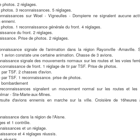
e photos. 2 réglages.
 photos. 3 reconnaissances. 5 réglages.
nnaissances sur Woel - Vigneulles - Dompierre ne signalent aucune activ
n ennemi.
 photos. 1 reconnaissance générale du front. 4 réglages.
aissance du front. 2 réglages.
aissance. Prise de photos. 2 réglages.
nnaissance signale de l'animation dans la région Rayonville -Arnaville. 
1 avion constate une certaine animation. Chasse de 3 avions.
naissance signale des mouvements normaux sur les routes et les voies ferrée
connaissance de front. 1 réglage de tir par TSF. Prise de photos.
s par TSF. 2 chasses d'avion.
e par TSF. 1 reconnaissance. prise de photos.
e bombardement
econnaissances signalent un mouvement normal sur les routes et les v
olmar - Ste-Marie-aux-Mines.
suite d'avions ennemis en marche sur la ville. Croisière de 16heures 
naissance dans la région de l'Aisne.
es et 1 contrôle.
naissances et un réglage.
aissance et 4 réglages réussis.
s réussis.