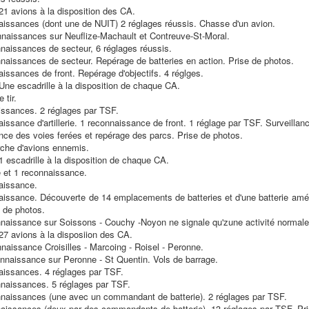
1 avions à la disposition des CA.
aissances (dont une de NUIT) 2 réglages réussis. Chasse d'un avion.
naissances sur Neuflize-Machault et Contreuve-St-Moral.
naissances de secteur, 6 réglages réussis.
naissances de secteur. Repérage de batteries en action. Prise de photos.
issances de front. Repérage d'objectifs. 4 réglges.
ne escadrille à la disposition de chaque CA.
 tir.
issances. 2 réglages par TSF.
issance d'artillerie. 1 reconnaissance de front. 1 réglage par TSF. Surveillan
ance des voies ferées et repérage des parcs. Prise de photos.
che d'avions ennemis.
 escadrille à la disposition de chaque CA.
e et 1 reconnaissance.
aissance.
aissance. Découverte de 14 emplacements de batteries et d'une batterie am
e de photos.
naissance sur Soissons - Couchy -Noyon ne signale qu'zune activité normale
7 avions à la disposiion des CA.
naissance Croisilles - Marcoing - Roisel - Peronne.
nnaissance sur Peronne - St Quentin. Vols de barrage.
aissances. 4 réglages par TSF.
naissances. 5 réglages par TSF.
naissances (une avec un commandant de batterie). 2 réglages par TSF.
aissances (deux par des commandants de batterie). 13 réglages par TSF. Pri