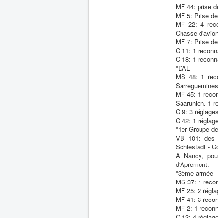
MF 44: prise d
MF 5: Prise de
MF 22: 4 reco
Chasse d'avio
MF 7: Prise de
C 11: 1 reconn
C 18: 1 reconn
*DAL
MS 48: 1 reco
Sarreguemines 
MF 45: 1 recon
Saarunion. 1 re
C 9: 3 réglage
C 42: 1 réglag
*1er Groupe d
VB 101: des r
Schlestadt - C
A Nancy, pour
d'Apremont.
*3ème armée
MS 37: 1 recon
MF 25: 2 réglag
MF 41: 3 recon
MF 2: 1 reconn
C 13: 4 réglage