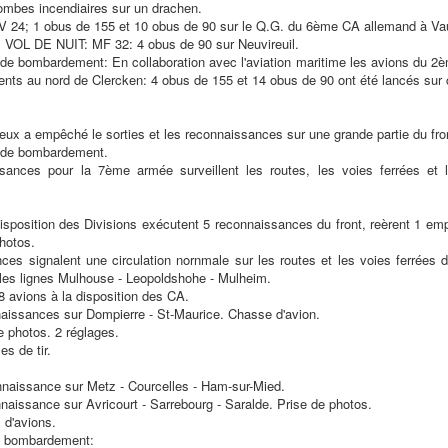
ombes incendiaires sur un drachen.
 24; 1 obus de 155 et 10 obus de 90 sur le Q.G. du 6ème CA allemand à Va
 VOL DE NUIT: MF 32: 4 obus de 90 sur Neuvireuil.
e bombardement: En collaboration avec l'aviation maritime les avions du 
nts au nord de Clercken: 4 obus de 155 et 14 obus de 90 ont été lancés sur c
ux a empêché le sorties et les reconnaissances sur une grande partie du fro
 de bombardement.
sances pour la 7ème armée surveillent les routes, les voies ferrées et 
disposition des Divisions exécutent 5 reconnaissances du front, reèrent 1 em
hotos.
ces signalent une circulation nornmale sur les routes et les voies ferrées d
les lignes Mulhouse - Leopoldshohe - Mulheim.
8 avions à la disposition des CA.
aissances sur Dompierre - St-Maurice. Chasse d'avion.
e photos. 2 réglages.
es de tir.
naissance sur Metz - Courcelles - Ham-sur-Mied.
naissance sur Avricourt - Sarrebourg - Saralde. Prise de photos.
 d'avions.
e bombardement: