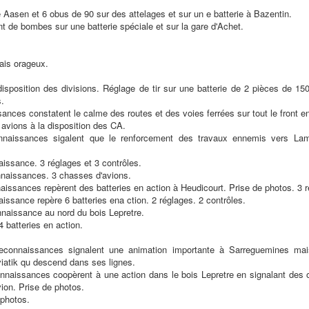
Aasen et 6 obus de 90 sur des attelages et sur un e batterie à Bazentin.
t de bombes sur une batterie spéciale et sur la gare d'Achet.
is orageux.
disposition des divisions. Réglage de tir sur une batterie de 2 pièces de 15
s.
ances constatent le calme des routes et des voies ferrées sur tout le front e
 avions à la disposition des CA.
naissances sigalent que le renforcement des travaux ennemis vers Lam
aissance. 3 réglages et 3 contrôles.
naissances. 3 chasses d'avions.
aissances repèrent des batteries en action à Heudicourt. Prise de photos. 3 r
issance repère 6 batteries ena ction. 2 réglages. 2 contrôles.
naissance au nord du bois Lepretre.
 batteries en action.
connaissances signalent une animation importante à Sarreguemines mai
iatik qu descend dans ses lignes.
nnaissances coopèrent à une action dans le bois Lepretre en signalant des obje
ion. Prise de photos.
 photos.