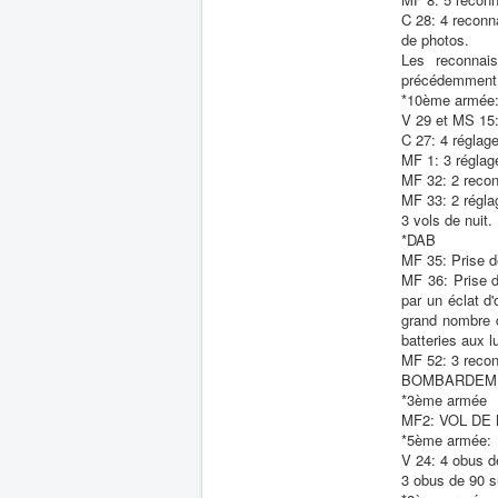
C 28: 4 reconn
de photos.
Les reconnai
précédemment
*10ème armée: 
V 29 et MS 15:
C 27: 4 réglag
MF 1: 3 réglag
MF 32: 2 recon
MF 33: 2 régla
3 vols de nuit.
*DAB
MF 35: Prise d
MF 36: Prise d
par un éclat d
grand nombre d
batteries aux l
MF 52: 3 reconn
BOMBARDEM
*3ème armée
MF2: VOL DE NU
*5ème armée:
V 24: 4 obus d
3 obus de 90 s