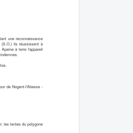
utant une reconnaissance
(S.O.) ils réussissent à
 Apeine à terre l'appareil
t indemnes.
tos.
our de Nogent-l'Abesse -
er; les tentes du polygone