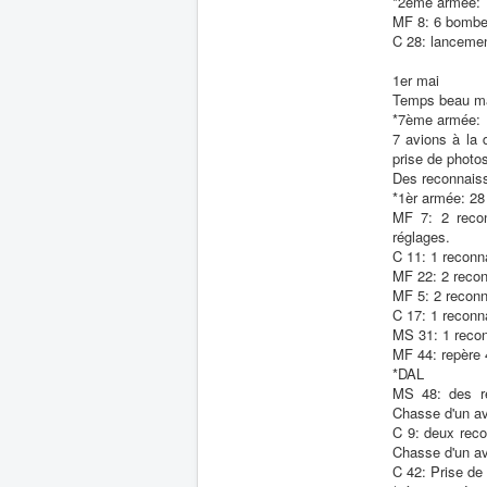
*2ème armée:
MF 8: 6 bombe 
C 28: lancemen
1er mai
Temps beau ma
*7ème armée:
7 avions à la 
prise de photo
Des reconnaiss
*1èr armée: 28
MF 7: 2 recon
réglages.
C 11: 1 reconn
MF 22: 2 recon
MF 5: 2 reconn
C 17: 1 reconna
MS 31: 1 recon
MF 44: repère 4
*DAL
MS 48: des re
Chasse d'un av
C 9: deux reco
Chasse d'un av
C 42: Prise de