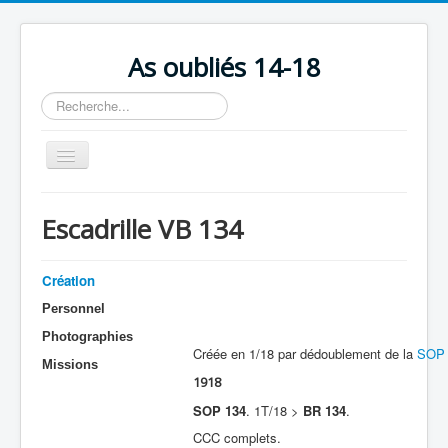
As oubliés 14-18
Rechercher
Basculer
la
navigation
Accueil
Escadrille VB 134
Chronologie
Escadrilles
Création
Organisation
Personnel
Photographies
Avions
Créée en 1/18 par dédoublement de la
SOP 
Missions
Personnels
1918
Formation
SOP 134
. 1T/18 >
BR 134
.
CCC complets.
Doctrines