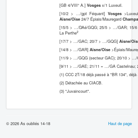
[GB 4/VIII° A.]
Vosges
x/1 Luxeuil.
Batailles
[10/2 > …/gpt Féquant]
Vosges
>Luxeu
Aisne/Oise
24/7 Épiais/Mauregard
Champa
Les As
[15/5 > …/DAé/GQG; 25/5 > …/GAR; 15/
Cahiers des As
2
La Perthe
[17/7 > …/GAC; 20/7 > …/GQG]
Aisne/Ois
[14/8 > …/GAR]
Aisne/Oise
>Épiais/Maure
[11/9 > …/GQG (secteur GAC); 20/10 > …
[9/11 > …/GAE; 21/11 = …/GA Castelnau; 2
(1) CCC 2T/18 déjà passé à "BR 134", déjà 
(2) Détachée au CIACB.
(3) "Juvaincourt".
© 2026 As oubliés 14-18
Haut de page