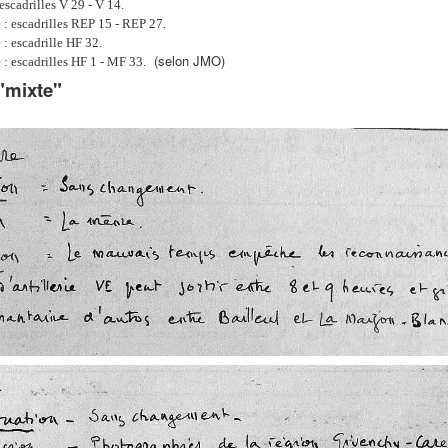
escadrilles V 29 - V 14.
: escadrilles REP 15 - REP 27.
: escadrille HF 32.
(selon JMO)
: escadrilles HF 1 - MF 33.
 "mixte"