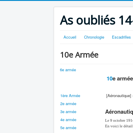
As oubliés 14
Accueil
Chronologie
Escadrilles
10e Armée
6e armée
10
e armée
1ère Armée
[Aéronautique] 
2e armée
Aéronauti
3e armée
4e armée
Le 9 octobre 1914
En voici le détail
5e armée