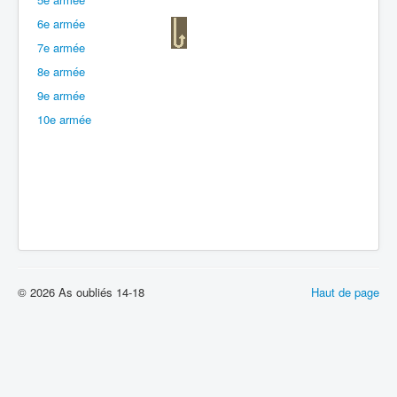
6e armée
Batailles
7e armée
Les As
8e armée
Cahiers des As
9e armée
10e armée
© 2026 As oubliés 14-18
Haut de page