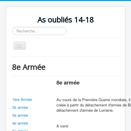
As oubliés 14-18
Rechercher
Basculer
la
navigation
Accueil
8e Armée
Chronologie
Escadrilles
8e armée
Organisation
1ère Armée
Avions
Au cours de la Première Guerre mondiale, il
créée à partir du détachement d'armée de Be
2e armée
Personnels
détachement d'armée de Lorraine.
3e armée
Formation
4e armée
A venir
Doctrines
5e armée