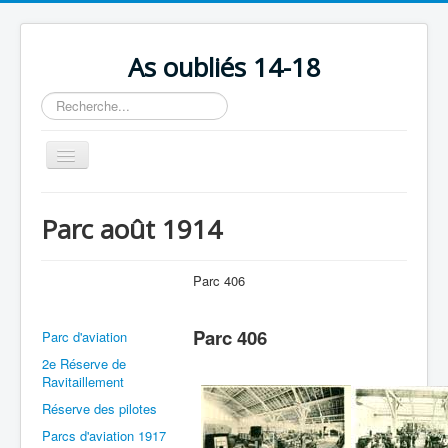
As oubliés 14-18
Rechercher
Basculer
la
navigation
Accueil
Parc août 1914
Chronologie
Escadrilles
Parc 406
Organisation
Parc 406
Parc d'aviation
Avions
2e Réserve de
Personnels
Ravitaillement
Réserve des pilotes
Formation
Parcs d'aviation 1917
Doctrines