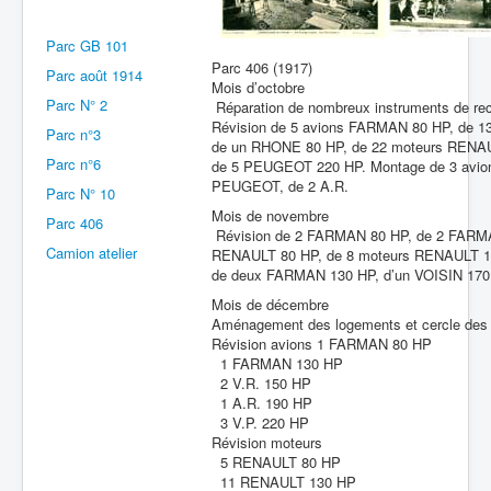
Batailles
Parc GB 101
Parc 406 (1917)
Les As
Parc août 1914
Mois d’octobre
Parc N° 2
Cahiers des As
Réparation de nombreux instruments de rec
Révision de 5 avions FARMAN 80 HP, de 
Parc n°3
de un RHONE 80 HP, de 22 moteurs RENAU
Parc n°6
de 5 PEUGEOT 220 HP. Montage de 3 avi
PEUGEOT, de 2 A.R.
Parc N° 10
Mois de novembre
Parc 406
Révision de 2 FARMAN 80 HP, de 2 FARMA
Camion atelier
RENAULT 80 HP, de 8 moteurs RENAULT 130
de deux FARMAN 130 HP, d’un VOISIN 170 
Mois de décembre
Aménagement des logements et cercle des S
Révision avions 1 FARMAN 80 HP
1 FARMAN 130 HP
2 V.R. 150 HP
1 A.R. 190 HP
3 V.P. 220 HP
Révision moteurs
5 RENAULT 80 HP
11 RENAULT 130 HP