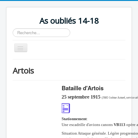
As oubliés 14-18
Rechercher
Basculer
la
navigation
Accueil
Artois
Chronologie
Escadrilles
Bataille d'Artois
Organisation
25 septembre 1915
(JMO 1oème Armeé, service aé
Avions
Personnels
Stationnement
:
Une escadrille d'avions canons
VB113
opère a
Formation
Situation Attaque générale. Légère progressio
Doctrines