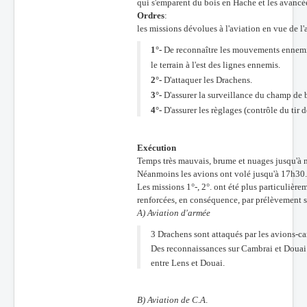
qui s'emparent du bois en Hache et les avanc
Ordres
:
Batailles
les missions dévolues à l'aviation en vue de l'
Les As
1°-
De reconnaître les mouvements ennemis 
Cahiers des As
le terrain à l'est des lignes ennemis.
2°-
D'attaquer les Drachens.
3°-
D'assurer la surveillance du champ de b
4°-
D'assurer les règlages (contrôle du tir 
Exécution
Temps très mauvais, brume et nuages jusqu'à mi
Néanmoins les avions ont volé jusqu'à 17h30.
Les missions 1°-, 2°. ont été plus particulièrem
renforcées, en conséquence, par prélèvement s
A) Aviation d'armée
3 Drachens sont attaqués par les avions-c
Des reconnaissances sur Cambrai et Douai
entre Lens et Douai.
B) Aviation de C.A
.