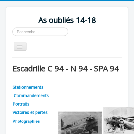
As oubliés 14-18
Rechercher
Basculer
la
navigation
Accueil
Escadrille C 94 - N 94 - SPA 94
Chronologie
Escadrilles
Stationnements
Organisation
Commandements
Avions
Portraits
Personnels
Victoires et pertes
Photographies
Formation
Doctrines