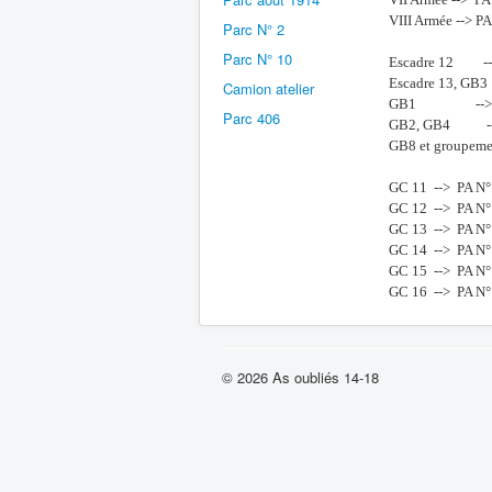
VIII Armée --> PA
Parc N° 2
Parc N° 10
Escadre 12 -
Escadre 13, GB
Camion atelier
GB1 --> P
Parc 406
GB2, GB4 --
GB8 et groupemen
GC 11 --> PA N°
GC 12 --> PA N°
GC 13 --> PA N°
GC 14 --> PA N°
GC 15 --> PA N°
GC 16 --> PA N°
© 2026 As oubliés 14-18