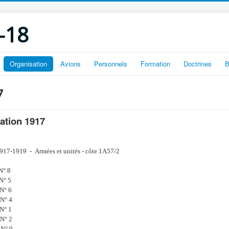
-18
Organisation
Avions
Personnels
Formation
Doctrines
B
7
iation 1917
1917-1919 - Armées et unités - côte 1A57/2
N° 8
N° 5
 N° 6
 N° 4
N° 1
 N° 2
 N° 9