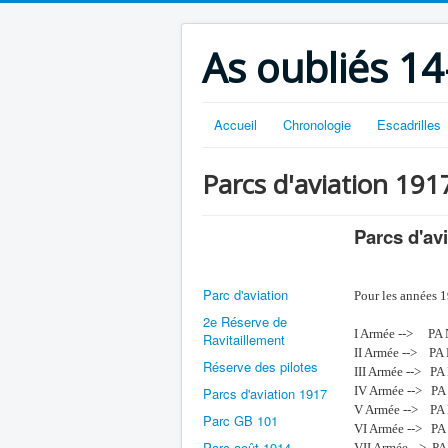
As oubliés 14
Accueil
Chronologie
Escadrilles
Parcs d'aviation 191
Parcs d'av
Parc d'aviation
Pour les années 
2e Réserve de
I Armée --> PA 
Ravitaillement
II Armée --> PA 
Réserve des pilotes
III Armée --> PA
IV Armée --> PA
Parcs d'aviation 1917
V Armée --> PA 
Parc GB 101
VI Armée --> PA
Parc août 1914
VII Armée --> PA