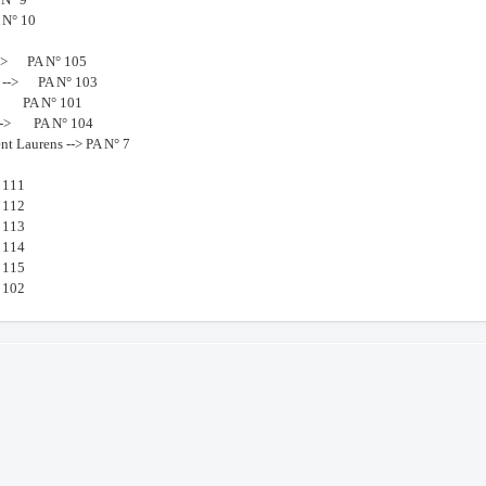
 N° 10
-> PA N° 105
3 --> PA N° 103
A N° 101
> PA N° 104
t Laurens --> PA N° 7
 111
 112
 113
 114
 115
 102