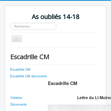
As oubliés 14-18
Rechercher
Basculer
la
navigation
Accueil
Escadrille CM
Chronologie
Escadrilles
Escadrille CM
Escadrille CM documents
Organisation
Escadrille CM
Avions
Personnels
Lettre du Lt Muiro
Création
Formation
Documents
Doctrines