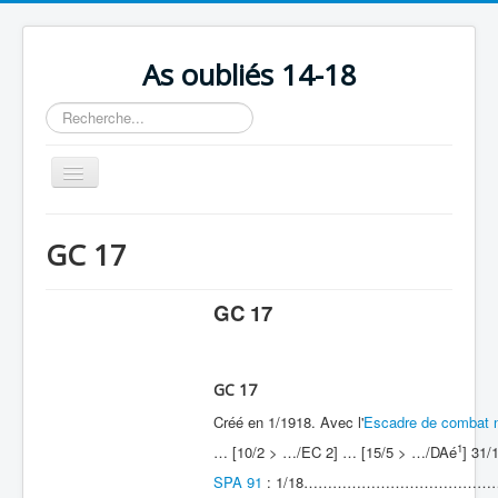
As oubliés 14-18
Rechercher
Basculer
la
navigation
Accueil
GC 17
Chronologie
Escadrilles
GC 17
Organisation
Avions
GC 17
Personnels
Créé en 1/1918. Avec l'
Escadre de combat n
1
… [10/2 > …/EC 2] … [15/5 > …/DAé
] 31/
Formation
SPA 91
: 1/18……………………………
Doctrines