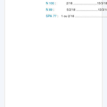
N 100
: 2/18 …………………..15/3/18
Batailles
N 89
: 5/2/18 …………………13/3/18
Les As
SPA 77
: 1 ou 2/18 ……………………
Cahiers des As