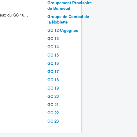
Groupement Provisoire
……………
de Bonneuil
ec ceux du GC 16…
Groupe de Combat de
la Noblette
GC 12 Cigognes
GC 13
GC 14
GC 15
GC 16
GC 17
GC 18
GC 19
GC 20
GC 21
GC 22
GC 23