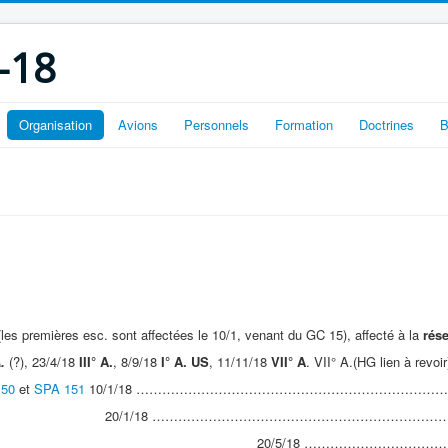
-18
Organisation
Avions
Personnels
Formation
Doctrines
B
les premières esc. sont affectées le 10/1, venant du GC 15), affecté à la
rés
.
(?), 23/4/18
III° A.
, 8/9/18
I° A. US
, 11/11/18
VII° A
. VII° A.(HG lien à revoir
150
et
SPA 151
10/1/18 ……………………………………………………………
1/18 ……………………………………………………………
0/5/18 ……………………………………