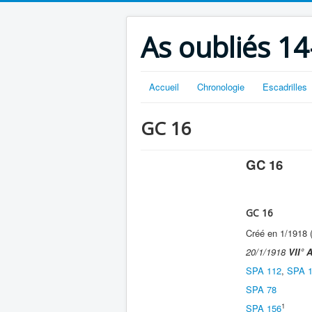
As oubliés 14
Accueil
Chronologie
Escadrilles
GC 16
GC 16
GC 16
Créé en 1/1918 (
20/1/1918
VII° A
SPA 112
,
SPA 
SPA 78
20/
1
SPA 156
2