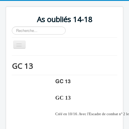
As oubliés 14-18
Rechercher
Basculer
la
navigation
Accueil
GC 13
Chronologie
Escadrilles
GC 13
Organisation
GC 13
Avions
Personnels
Créé en 10/16. Avec l'Escadre de combat n° 2 le
Formation
Doctrines