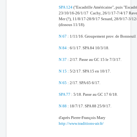
SPA 124
("Escadrille Américaine", puis "Escadri
Batailles
23/10/16-26/1/17 Cachy, 26/1/17-7/4/17 Raven
Les As
Mer (?), 11/8/17-28/9/17 Senard, 28/9/17-3/1
(dissous 11/18).
Cahiers des As
N 67
: 1/11/16. Groupement prov. de Bonneuil 
N 84
: 6/1/17. SPA 84 10/3/18.
N 37
: 2/17. Passe au GC 15 le 7/3/17.
N 15
: 5/2/17. SPA 15 en 10/17.
N 65
: 2/17. SPA 65 6/17.
SPA 77
: 5/18. Passe au GC 17 6/18.
N 88
: 18/7/17. SPA 88 25/9/17.
d'après Pierre-François Mary
http://www.traditions-air.fr/