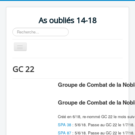
As oubliés 14-18
Rechercher
Basculer
la
navigation
Accueil
GC 22
Chronologie
Escadrilles
Groupe de Combat de la Nobl
Organisation
Groupe de Combat de la Nobl
Avions
Personnels
Créé en 6/18, re-nommé GC 22 le mois suiv
Formation
SPA 38
: 5/6/18. Passe au GC 22 le 1/7/18.
SPA 87
: 5/6/18. Passe au GC 22 le 1/7/18.
Doctrines