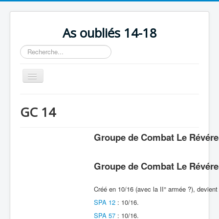
As oubliés 14-18
Rechercher
Basculer
la
navigation
Accueil
GC 14
Chronologie
Escadrilles
Groupe de Combat Le Révér
Organisation
Groupe de Combat Le Révér
Avions
Personnels
Créé en 10/16 (avec la II° armée ?), devien
Formation
SPA 12
: 10/16.
SPA 57
: 10/16.
Doctrines