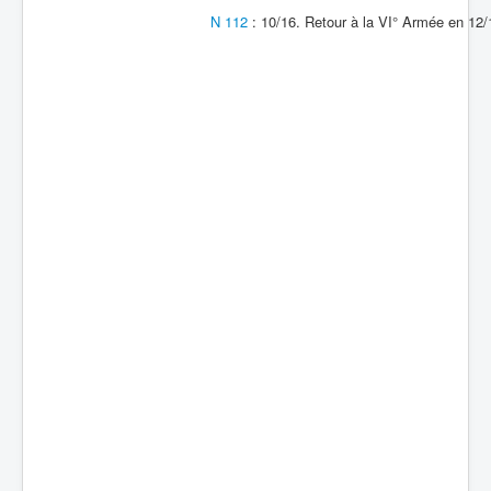
N 112
: 10/16. Retour à la VI° Armée en 12/
Batailles
Les As
Cahiers des As