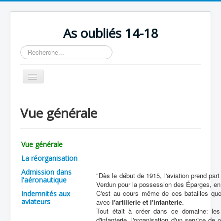
As oubliés 14-18
Rechercher
Basculer
la
navigation
Accueil
Vue générale
Chronologie
Escadrilles
Vue générale
Organisation
La réorganisation
Avions
Admission dans
"Dès le début de 1915, l'aviation prend part
l'aéronautique
Verdun pour la possession des Éparges, en 
Personnels
C'est au cours même de ces batailles qu
Indemnités aux
aviateurs
Formation
avec
l'artillerie et l'infanterie
.
Tout était à créer dans ce domaine: les 
Doctrines
d'infanterie, l'organisation d'un service de 