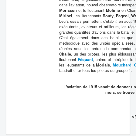
dans l'aviation, nouvel observatoire indispen
Batailles
Morisson
et le lieutenant
Molinié
en Cham
Miribel
, les lieutenants
Routy
,
Fageol
,
Wa
Les As
Leurs essais permettent d'établir, en août 1
exécutants, aviateurs et artilleurs, les rè
Cahiers des As
grandes quantités d'avions dans la bataille.
C'est également dans ces batailles que l
méthodique avec des unités spécialisées.
réunies sous les ordres du commandant
Challe
, un des pilotes. les plus éblouissa
lieutenant
Féquant
, calme et intrépide; le
les lieutenants de la
MorIais
,
Mouchard
,
faudrait citer tous les pilotes du groupe 1.
L'aviation de 1915 venait de donner un
mois, se trouve
V